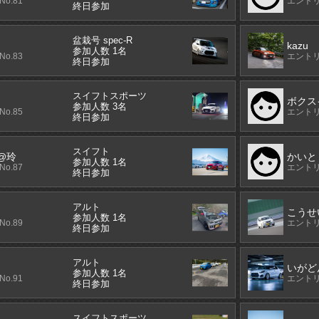
o.81
エントリ
終日参加
盆栽号 spec-R
kazu
参加人数 1名
o.83
エントリ
終日参加
スイフトスポーツ
ボクス
参加人数 3名
o.85
エントリ
終日参加
スイフト
@玲
かいと
参加人数 1名
o.87
エントリ
終日参加
アルト
こうせ
参加人数 1名
o.89
エントリ
終日参加
アルト
いがど
参加人数 1名
o.91
エントリ
終日参加
スイフトスポーツ