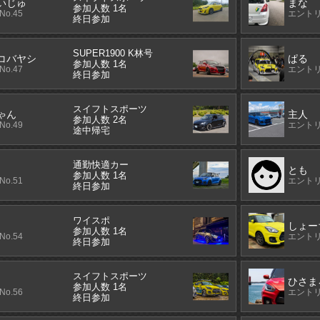
いじゅ
まな
参加人数 1名
o.45
エントリ
終日参加
SUPER1900 K林号
コバヤシ
ぱる
参加人数 1名
o.47
エントリ
終日参加
スイフトスポーツ
ゃん
主人
参加人数 2名
o.49
エントリ
途中帰宅
通勤快適カー
とも
参加人数 1名
o.51
エントリ
終日参加
ワイスポ
しょー
参加人数 1名
o.54
エントリ
終日参加
スイフトスポーツ
ひさま
参加人数 1名
o.56
エントリ
終日参加