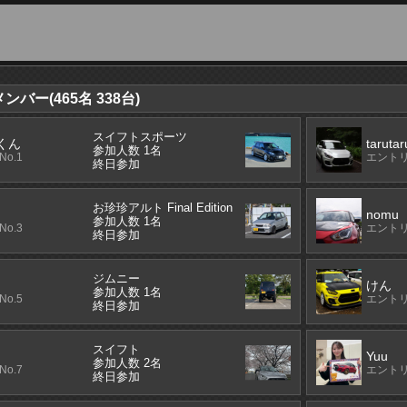
バー(465名 338台)
スイフトスポーツ
くん
tarutar
参加人数 1名
o.1
エントリ
終日参加
お珍珍アルト Final Edition
nomu
参加人数 1名
o.3
エントリ
終日参加
ジムニー
けん
参加人数 1名
o.5
エントリ
終日参加
スイフト
Yuu
参加人数 2名
o.7
エントリ
終日参加