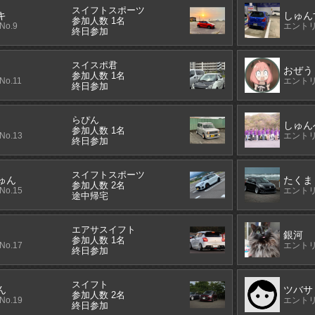
スイフトスポーツ
キ
しゅん
参加人数 1名
o.9
エントリ
終日参加
スイスポ君
おぜう
参加人数 1名
o.11
エントリ
終日参加
らぴん
しゅん
参加人数 1名
o.13
エントリ
終日参加
スイフトスポーツ
ゅん
たくま
参加人数 2名
o.15
エントリ
途中帰宅
エアサスイフト
銀河
参加人数 1名
o.17
エントリ
終日参加
スイフト
ん
ツバサ
参加人数 2名
o.19
エントリ
終日参加