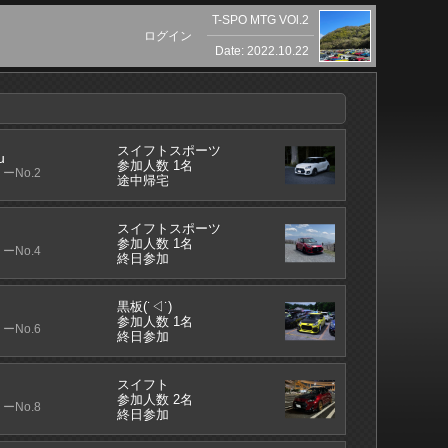
T-SPO MTG VOl.2
ログイン
Date: 2022.10.22
スイフトスポーツ
u
参加人数 1名
ーNo.2
途中帰宅
スイフトスポーツ
参加人数 1名
ーNo.4
終日参加
黒板(˙◁˙)
参加人数 1名
ーNo.6
終日参加
スイフト
参加人数 2名
ーNo.8
終日参加