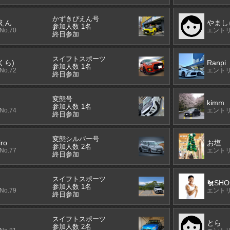
かずきぴえん号
えん
やまし
参加人数 1名
o.70
エントリ
終日参加
スイフトスポーツ
いくら)
Ranpi
参加人数 1名
o.72
エントリ
終日参加
変態号
kimm
参加人数 1名
o.74
エントリ
終日参加
変態シルバー号
iro
お塩
参加人数 2名
o.77
エントリ
終日参加
スイフトスポーツ
🐔SHO
参加人数 1名
o.79
エントリ
終日参加
スイフトスポーツ
とら
参加人数 2名