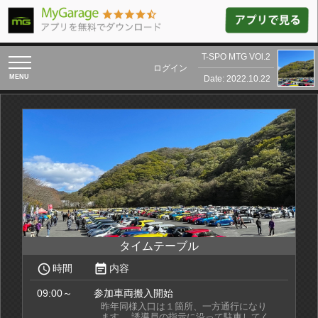
T-SPO MTG VOl.2
toggle
ログイン
navigation
Date: 2022.10.22
タイムテーブル
access_time
event_note
時間
内容
09:00～
参加車両搬入開始
昨年同様入口は１箇所、一方通行になり
ます。 誘導員の指示に沿って駐車してく