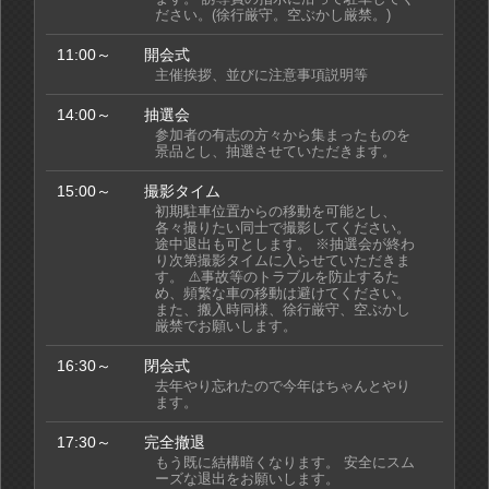
ださい。(徐行厳守。空ぶかし厳禁。)
11:00～
開会式
主催挨拶、並びに注意事項説明等
14:00～
抽選会
参加者の有志の方々から集まったものを
景品とし、抽選させていただきます。
15:00～
撮影タイム
初期駐車位置からの移動を可能とし、
各々撮りたい同士で撮影してください。
途中退出も可とします。 ※抽選会が終わ
り次第撮影タイムに入らせていただきま
す。 ⚠️事故等のトラブルを防止するた
め、頻繁な車の移動は避けてください。
また、搬入時同様、徐行厳守、空ぶかし
厳禁でお願いします。
16:30～
閉会式
去年やり忘れたので今年はちゃんとやり
ます。
17:30～
完全撤退
もう既に結構暗くなります。 安全にスム
ーズな退出をお願いします。