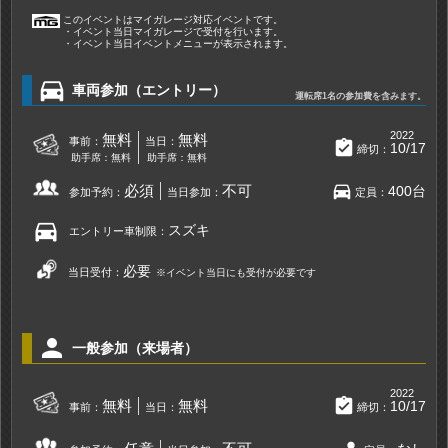
このイベントはマイガレージ対応イベントです。
・イベント当日マイガレージで受付を行います。
・イベント当日イベントメニューが表示されます。
directions_car
車両参加（エントリー）
運転席1名の参加費を含みます。
2022
無料
無料
事前：
当日：
assignment_turned_in
10/17
締切：
助手席：無料
助手席：無料
directions_car
必須
不可
400台
参加予約：
当日参加：
定員：
directions_car
スズキ
エントリー車制限：
必要
当日受付：
※イベント当日にも受付が必要です
person
一般参加（来場者）
2022
assignment_turned_in
無料
無料
10/17
事前：
当日：
締切：