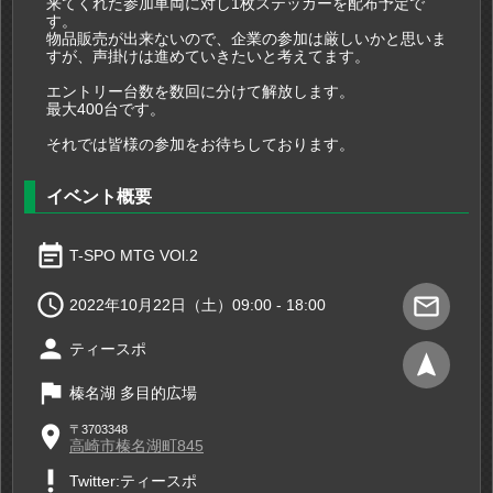
来てくれた参加車両に対し1枚ステッカーを配布予定で
す。
物品販売が出来ないので、企業の参加は厳しいかと思いま
すが、声掛けは進めていきたいと考えてます。
エントリー台数を数回に分けて解放します。
最大400台です。
それでは皆様の参加をお待ちしております。
イベント概要
event_note
T-SPO MTG VOl.2

mail_outline
2022年10月22日（土）09:00 - 18:00
person
ティースポ
navigation
flag
榛名湖 多目的広場
place
〒3703348
高崎市榛名湖町845
priority_high
Twitter:ティースポ