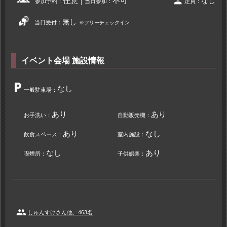
person
任意
不可
なし
参加予約：
当日参加：
定員：
無し
当日受付：
※フリーチェックイン
イベント会場 施設情報
local_parking
なし
一般駐車場：
あり
あり
お手洗い：
自動販売機：
あり
なし
飲食スペース：
室内施設：
なし
あり
喫煙所：
子供娯楽：
people
しゅんすけさん他、463名