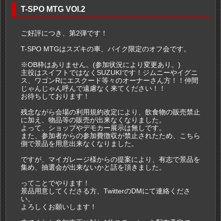
T-SPO MTG VOl.2
ご好評につき、第2弾です！
T-SPO MTGはスズキの車、バイク限定のオフ会です。
※OB枠はありません。(参加状況により変更あり。)
主役はスイフトではなくSUZUKIです！ジムニーやイグニ
ス、ワゴンRにエスクード等々のオーナーさん方！！仲間
じゃんじゃん呼んで遠慮なく来てください！！
お待ちしております！
残念ながら会場の利用規約改定により、飲食物の販売禁止
に加え、物品等の販売が出来なくなりました。
よって、ショップやデモカー展示は無しです。
また、参加者からの参加費徴収が禁止されたため、こちら
側で景品を用意出来なくなりました。
ですが、マイガレージ様からの提案により、有志で景品を
集め、抽選会が出来ないかと話を頂きました。
ってことでやります！
景品用意してくださる方、TwitterのDMにて連絡くださ
い。
よろしくお願いします！