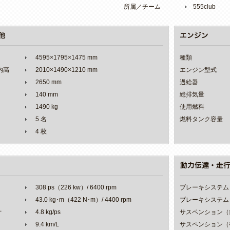
所属／チーム
555club
4595×1795×1475 mm
種類
室内高
2010×1490×1210 mm
エンジン型式
2650 mm
過給器
140 mm
総排気量
1490 kg
使用燃料
5 名
燃料タンク容量
4 枚
308 ps（226 kw）/ 6400 rpm
ブレーキシステム
43.0 kg･m（422 N･m）/ 4400 rpm
ブレーキシステム
オ
4.8 kg/ps
サスペンション（
9.4 km/L
サスペンション（