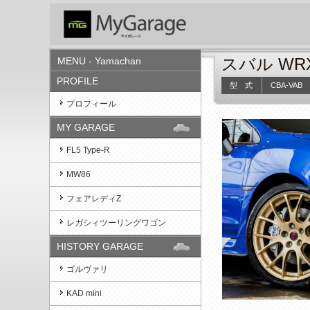
スバル WRX
MENU - Yamachan
PROFILE
型 式
CBA-VAB
プロフィール
MY GARAGE
FL5 Type-R
MW86
フェアレディZ
レガシィツーリングワゴン
HISTORY GARAGE
ゴルヴァリ
KAD mini