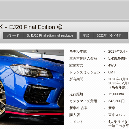
 -
EJ20 Final Edition 😄
グレード
Sti EJ20 Final edition full package
年式
2022年（令和4年）
モデル年式
2017年6月
車両本体購入金額
5,438,040円
駆動方式
4WD
トランスミッション
6MT
所有期間
2020年3月
2023年12
（所有年数：
走行距離
15,000km
カスタマイズ費用
343,200円
新車/中古車
新車
購入店
東京スバル
コメント
4人乗りでき
一無二の水