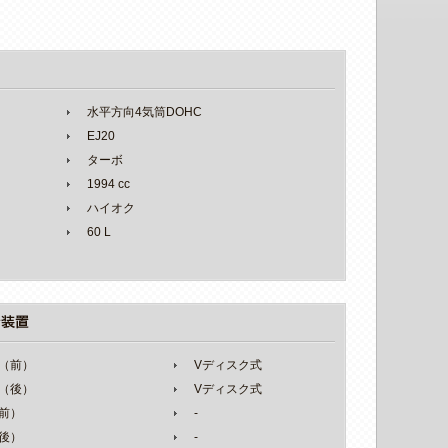
水平方向4気筒DOHC
EJ20
ターボ
1994 cc
ハイオク
60 L
（前）
Vディスク式
（後）
Vディスク式
前）
-
後）
-