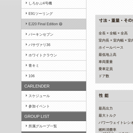
しろかぶ4号機
E91ツーリング
EJ20 Final Edition 😄
全長 × 全幅 × 全高
バーキンセブン
室内長 × 室内幅 × 
パサヴァリ36
ホイールベース
最低地上高
ホワイトクラウン
車両重量
青キミ
乗車定員
106
ドア数
CARLENDER
スケジュール
参加イベント
最高出力
最大トルク
GROUP LIST
パワーウェイトレシ
所属グループ一覧
燃料消費率