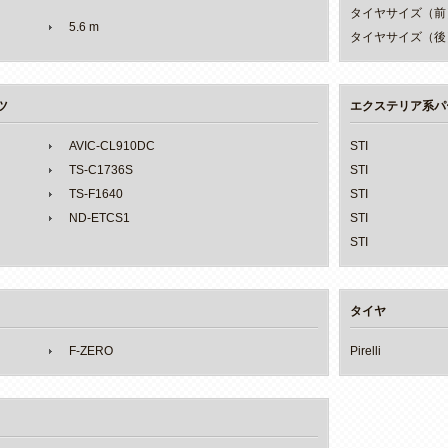
タイヤサイズ（前
5.6 m
タイヤサイズ（後
ツ
エクステリア系パ
AVIC-CL910DC
STI
TS-C1736S
STI
TS-F1640
STI
ND-ETCS1
STI
STI
タイヤ
F-ZERO
Pirelli