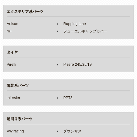
エクステリア系パーツ
Artisan
Rapping tune
m+
フューエルキャップカバー
タイヤ
Pirelli
P zero 245/35/19
電装系パーツ
interster
PPT3
足回り系パーツ
VW racing
ダウンサス