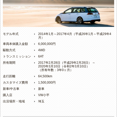
モデル年式
2014年1月～2017年4月（平成26年1月～平成29年4
月）
車両本体購入金額
6,000,000円
駆動方式
4WD
トランスミッション
6AT
所有期間
2017年2月28日（平成29年2月28日） ～
2020年3月10日（令和2年3月10日）
（所有年数：3年0ヶ月）
走行距離
64,500km
カスタマイズ費用
1,500,000円
新車/中古車
新車
購入店
VW小平
出没場所・地域
埼玉