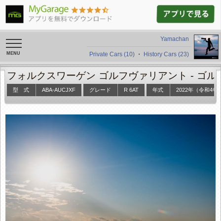
Yamachan
toggle
navigation
Private Cars (10)
・
History Cars (23)
フォルクスワーゲン ゴルフヴァリアント -
ゴル
型 式
ABA-AUCJXF
グレード
R 6AT
年式
2022年（令和4年