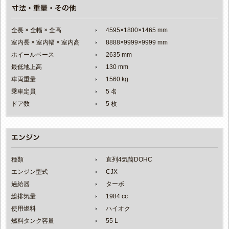
全長 × 全幅 × 全高
4595×1800×1465 mm
室内長 × 室内幅 × 室内高
8888×9999×9999 mm
ホイールベース
2635 mm
最低地上高
130 mm
車両重量
1560 kg
乗車定員
5 名
ドア数
5 枚
種類
直列4気筒DOHC
エンジン型式
CJX
過給器
ターボ
総排気量
1984 cc
使用燃料
ハイオク
燃料タンク容量
55 L