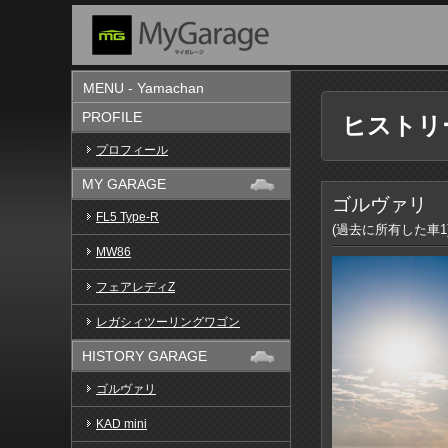
MENU - Yamachan
PROFILE
ヒストリ
プロフィール
MY GARAGE
ゴルヴァリ
FL5 Type-R
(過去に所有した車1
MW86
フェアレディZ
レガシィツーリングワゴン
HISTORY GARAGE
ゴルヴァリ
KAD mini