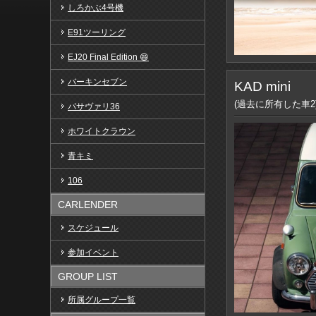
しろかぶ4号機
E91ツーリング
EJ20 Final Edition 😄
バーキンセブン
KAD mini
(過去に所有した車2
パサヴァリ36
ホワイトクラウン
青キミ
106
CARLENDER
スケジュール
参加イベント
GROUP LIST
所属グループ一覧