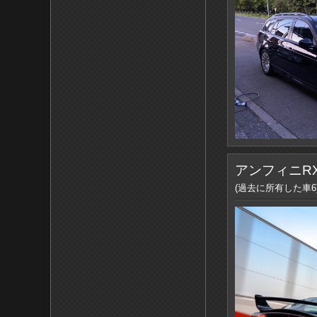
アンフィニRX
(過去に所有した車6