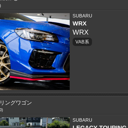
)
SUBARU
WRX
WRX
VAB系
リングワゴン
)
SUBARU
LEGACY TOURING