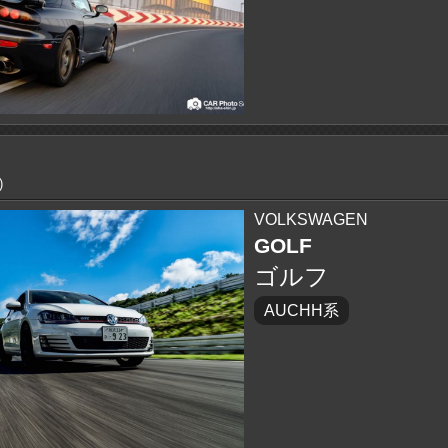
)
VOLKSWAGEN
GOLF
ゴルフ
AUCHH系