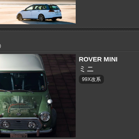
)
ROVER MINI
ミニ
99X改系