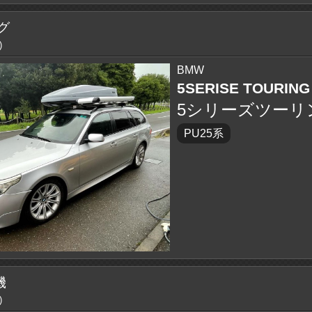
グ
)
BMW
5SERISE TOURING
5シリーズツーリ
PU25系
機
)