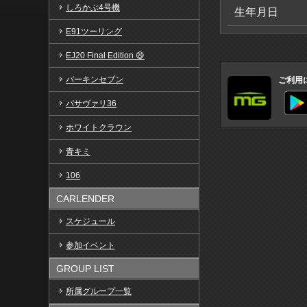
しろかぶ4号機
生年月日
E91ツーリング
EJ20 Final Edition 😄
バーキンセブン
ご利用
パサヴァリ36
ホワイトクラウン
青キミ
106
CARLENDER
スケジュール
参加イベント
GROUP LIST
所属グループ一覧