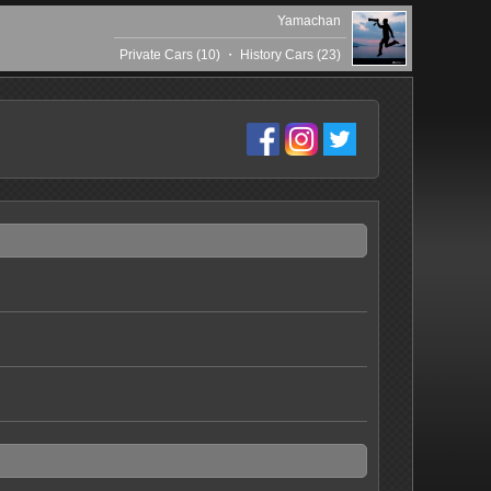
Yamachan
Private Cars (10)
・
History Cars (23)