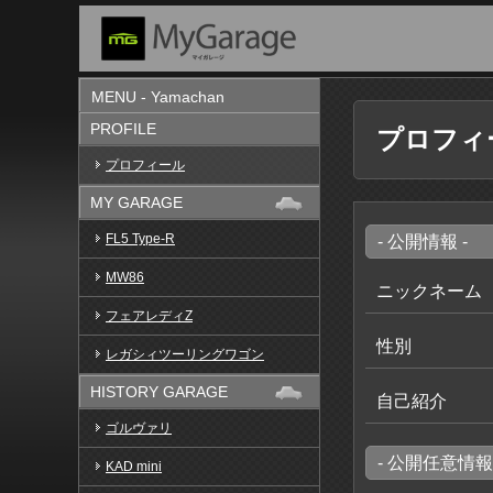
MENU - Yamachan
PROFILE
プロフィ
プロフィール
MY GARAGE
FL5 Type-R
- 公開情報 -
MW86
ニックネーム
フェアレディZ
性別
レガシィツーリングワゴン
HISTORY GARAGE
自己紹介
ゴルヴァリ
- 公開任意情報 
KAD mini