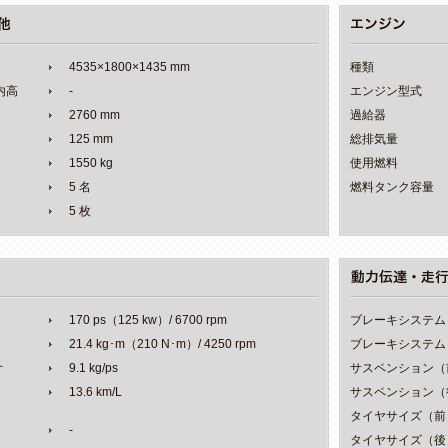
4535×1800×1435 mm
種類
室内高
-
エンジン型式
2760 mm
過給器
125 mm
総排気量
1550 kg
使用燃料
5 名
燃料タンク容量
5 枚
170 ps（125 kw）/ 6700 rpm
ブレーキシステム
21.4 kg･m（210 N･m）/ 4250 rpm
ブレーキシステム
オ
9.1 kg/ps
サスペンション（
13.6 km/L
サスペンション（
タイヤサイズ（前
-
タイヤサイズ（後