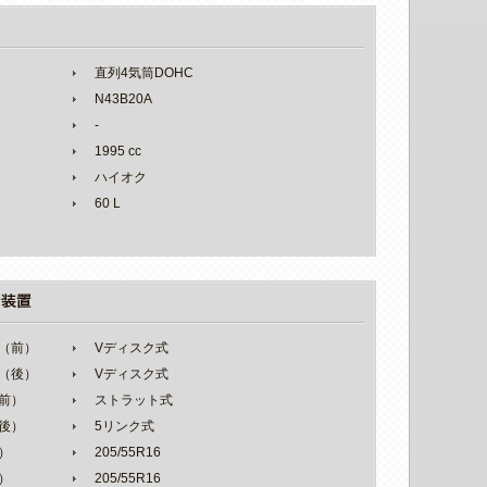
直列4気筒DOHC
N43B20A
-
1995 cc
ハイオク
60 L
（前）
Vディスク式
（後）
Vディスク式
前）
ストラット式
後）
5リンク式
）
205/55R16
）
205/55R16