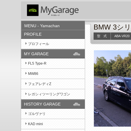
BMW 3シ
MENU - Yamachan
PROFILE
型 式
ABA-VR20
プロフィール
MY GARAGE
FL5 Type-R
MW86
フェアレディZ
レガシィツーリングワゴン
HISTORY GARAGE
ゴルヴァリ
KAD mini