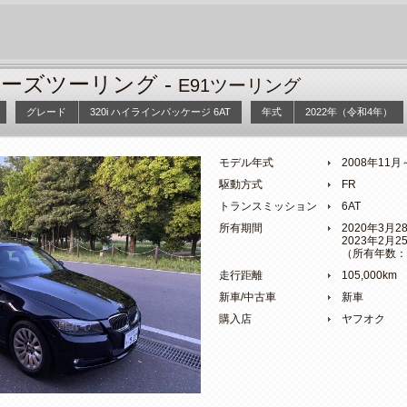
リーズツーリング -
E91ツーリング
グレード
320i ハイラインパッケージ 6AT
年式
2022年（令和4年）
モデル年式
2008年11
駆動方式
FR
トランスミッション
6AT
所有期間
2020年3月
2023年2月
（所有年数：
走行距離
105,000km
新車/中古車
新車
購入店
ヤフオク