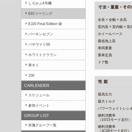
しろかぶ4号機
E91ツーリング
全長 × 全幅 × 全高
EJ20 Final Edition 😄
室内長 × 室内幅 × 
ホイールベース
バーキンセブン
最低地上高
パサヴァリ36
車両重量
ホワイトクラウン
乗車定員
ドア数
青キミ
106
CARLENDER
最高出力
スケジュール
最大トルク
参加イベント
パワーウェイトレシ
GROUP LIST
燃料消費率
（10/15モード走行）
所属グループ一覧
燃料消費率
（JC08モード走行）