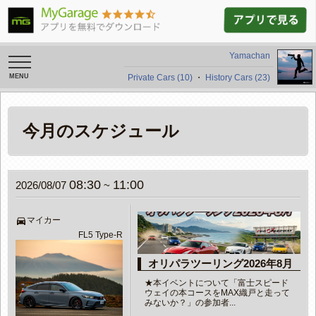
Yamachan
toggle
navigation
Private Cars (10)
・
History Cars (23)
今月のスケジュール
08:30
11:00
2026/08/07
~
directions_car
マイカー
FL5 Type-R
オリパラツーリング2026年8月
★本イベントについて「富士スピード
ウェイの本コースをMAX織戸と走って
みないか？」の参加者...