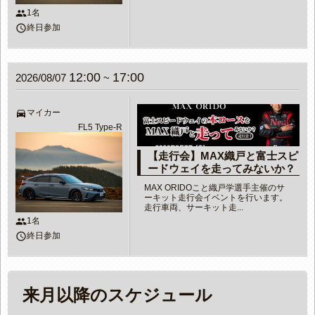
people
1名
access_time
終日参加
12:00
17:00
2026/08/07
~
directions_car
マイカー
FL5 Type-R
【走行会】MAX織戸と富士スピ
ードウェイを走ってみないか？
MAX ORIDOこと織戸学選手主催のサ
ーキット走行会イベントを行います。
走行車両、サーキット走...
people
1名
access_time
終日参加
来月以降のスケジュール