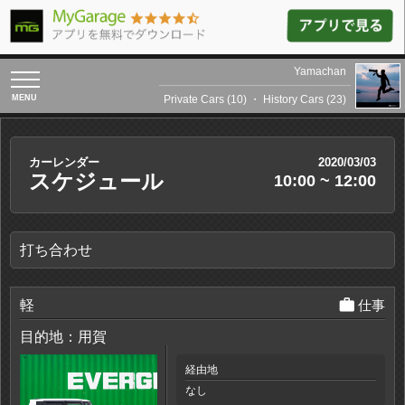
Yamachan
toggle
navigation
Private Cars (10)
・
History Cars (23)
カーレンダー
2020/03/03
スケジュール
10:00 ~ 12:00
打ち合わせ
work
軽
仕事
目的地：用賀
経由地
なし