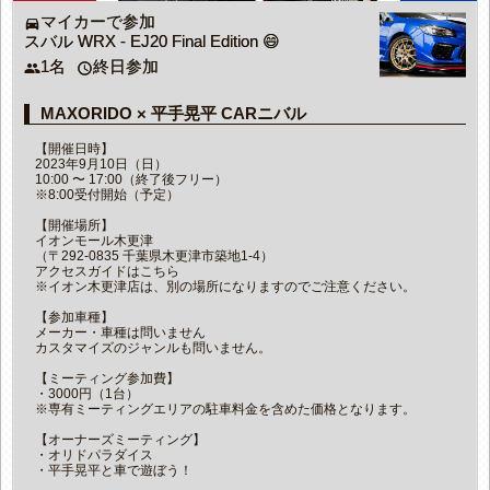
マイカーで参加
directions_car
スバル WRX - EJ20 Final Edition 😄
1名
終日参加
people
access_time
MAXORIDO × 平手晃平 CARニバル
【開催日時】
2023年9月10日（日）
10:00 〜 17:00（終了後フリー）
※8:00受付開始（予定）
【開催場所】
イオンモール木更津
（〒292-0835 千葉県木更津市築地1-4）
アクセスガイドはこちら
※イオン木更津店は、別の場所になりますのでご注意ください。
【参加車種】
メーカー・車種は問いません
カスタマイズのジャンルも問いません。
【ミーティング参加費】
・3000円（1台）
※専有ミーティングエリアの駐車料金を含めた価格となります。
【オーナーズミーティング】
・オリドパラダイス
・平手晃平と車で遊ぼう！