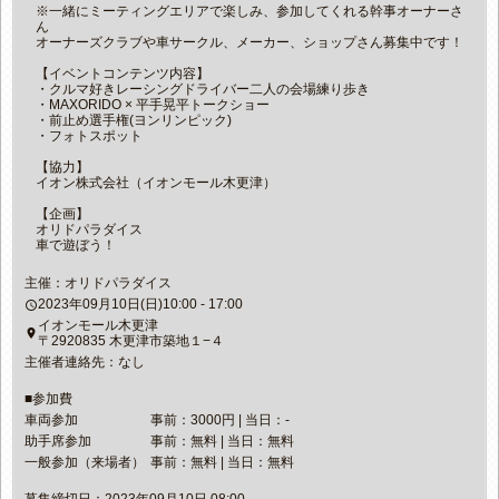
※一緒にミーティングエリアで楽しみ、参加してくれる幹事オーナーさ
ん
オーナーズクラブや車サークル、メーカー、ショップさん募集中です！
【イベントコンテンツ内容】
・クルマ好きレーシングドライバー二人の会場練り歩き
・MAXORIDO × 平手晃平トークショー
・前止め選手権(ヨンリンピック)
・フォトスポット
【協力】
イオン株式会社（イオンモール木更津）
【企画】
オリドパラダイス
車で遊ぼう！
主催：オリドパラダイス
2023年09月10日(日)10:00 - 17:00
access_time
イオンモール木更津
place
〒2920835 木更津市築地１−４
主催者連絡先：なし
■参加費
車両参加
事前：3000円 | 当日：-
助手席参加
事前：無料 | 当日：無料
一般参加（来場者）
事前：無料 | 当日：無料