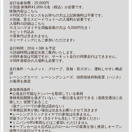
走行会参加費：25,000円
※別途 保険料¥1,000-/1名（税込）が必要です。
保険内容はこちら
※FISCOライセンスをお持ちの方は上記保険料は不要です。
※別途、富士スピードウェイへの入場料が必要です。
入場料の詳細はこちら
※ヨコハマタイヤを四輪装着の方は -5,000円引き！
※ピット代込み
※昼食代は含まれません
※ミーティングにもご参加いただけます♪
走行時間：20分 × 3枠 を予定
※詳細時間は確定次第ご案内いたします。
※同伴参加は可能ですが、サーキット走行の同乗走行はできません。
※同伴者様分の入場料も必要です。
走行条件：ヘルメット、グローブ、長袖・長ズボン、運転しやすい靴必
須
レーシングスーツ、レーシングシューズ、頭部前傾抑制装置（ハンス）
の着用を推奨
参加車両条件：
⚫︎公道走行可能なナンバーを取得している車両
車検有効期限を過ぎていない、一般公道を走行できる（道路交通法に合
致した）状態であること
（仮ナンバーでの参加は認めない）
※車検証原本が無い場合は出走をお断りさせて頂きます
⚫︎レーシングスリックタイヤでの参加は出来ません。
市販ラジアルタイヤ（Sタイヤも含む）でご参加ください
⚫︎ミニバンやRV車両などはご参加いただけません
⚫︎オープンカーは４点式以上のロールバーの装着を強く推奨しオープン
状態での走行はできません