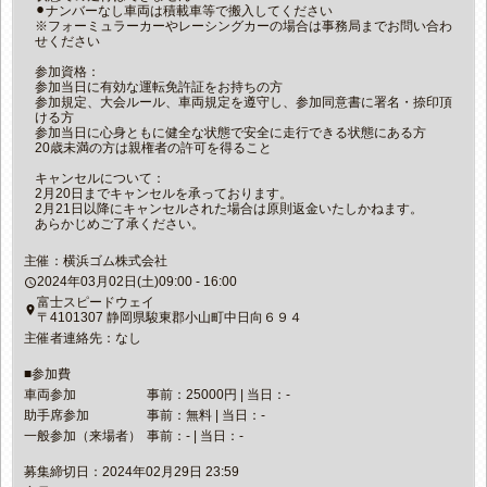
⚫︎ナンバーなし車両は積載車等で搬入してください
※フォーミュラーカーやレーシングカーの場合は事務局までお問い合わ
せください
参加資格：
参加当日に有効な運転免許証をお持ちの方
参加規定、大会ルール、車両規定を遵守し、参加同意書に署名・捺印頂
ける方
参加当日に心身ともに健全な状態で安全に走行できる状態にある方
20歳未満の方は親権者の許可を得ること
キャンセルについて：
2月20日までキャンセルを承っております。
2月21日以降にキャンセルされた場合は原則返金いたしかねます。
あらかじめご了承ください。
主催：横浜ゴム株式会社
2024年03月02日(土)09:00 - 16:00
access_time
富士スピードウェイ
place
〒4101307 静岡県駿東郡小山町中日向６９４
主催者連絡先：なし
■参加費
車両参加
事前：25000円 | 当日：-
助手席参加
事前：無料 | 当日：-
一般参加（来場者）
事前：- | 当日：-
募集締切日：2024年02月29日 23:59