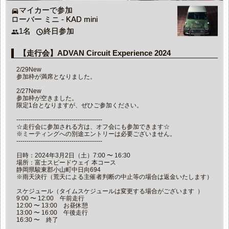
マイカーで参加
directions_car
ローバー ミニ - KAD mini
1名
終日参加
people
access_time
【走行会】ADVAN Circuit Experience 2024
2/29New
参加枠が満席となりました。
2/27New
参加枠が空きました。
限定1台となりますが、ぜひご参加ください。
------------------------------------------
☆走行会に参加される方は、オフ会にも参加できます☆
※ミーティングへの別途エントリーは必要ございません。
------------------------------------------
日時：2024年3月2日（土）7:00 〜 16:30
場所：富士スピードウェイ 本コース
静岡県駿東郡小山町中日向694
※雨天決行（荒天による主催者判断の中止等の場合は返金いたします）
スケジュール（タイムスケジュールは変更する場合がございます ）
9:00 〜 12:00 午前走行
12:00 〜 13:00 お昼休憩
13:00 〜 16:00 午後走行
16:30 〜 終了