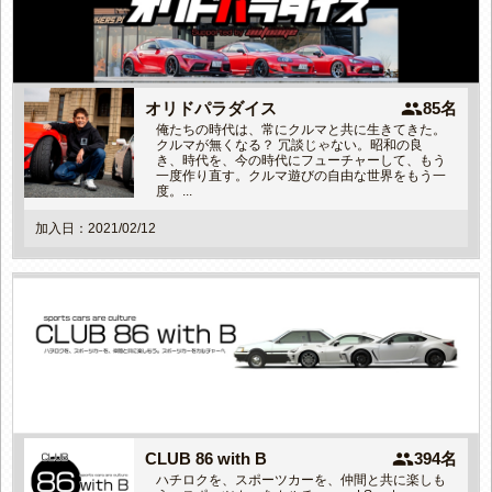
people
オリドパラダイス
85名
俺たちの時代は、常にクルマと共に生きてきた。
クルマが無くなる？ 冗談じゃない。昭和の良
き、時代を、今の時代にフューチャーして、もう
一度作り直す。クルマ遊びの自由な世界をもう一
度。...
加入日：2021/02/12
people
CLUB 86 with B
394名
ハチロクを、スポーツカーを、仲間と共に楽しも