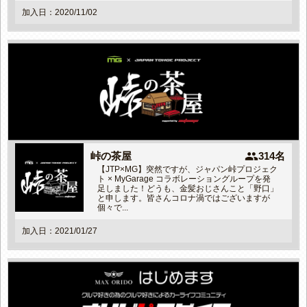
加入日：2020/11/02
people
峠の茶屋
314名
【JTP×MG】突然ですが、ジャパン峠プロジェク
ト × MyGarage コラボレーショングループを発
足しました！どうも、金髪おじさんこと「野口」
と申します。皆さんコロナ渦ではございますが
個々で...
加入日：2021/01/27