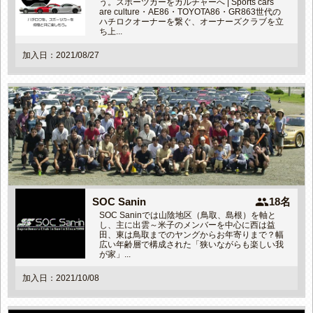
う。スポーツカーをカルチャーへ | Sports cars
are culture・AE86・TOYOTA86・GR863世代の
ハチロクオーナーを繋ぐ、オーナーズクラブを立
ち上...
加入日：2021/08/27
people
SOC Sanin
18名
SOC Saninでは山陰地区（鳥取、島根）を軸と
し、主に出雲～米子のメンバーを中心に西は益
田、東は鳥取までのヤングからお年寄りまで？幅
広い年齢層で構成された「狭いながらも楽しい我
が家」...
加入日：2021/10/08