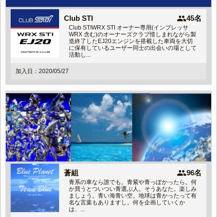
people
Club STI
45名
Club STIWRX STI オーナー専用(インプレッサ
WRX 含む)のオーナーズクラブ惜しまれながら製
造終了したEJ20エンジンを搭載した車両を大切
に保有しているユーザー同士の出会いの場として
活動し...
加入日：2020/05/27
people
蒼組
96名
青系の車なら誰でも。青紫や青っぽかったら。何
か買うとついつい青選ぶ人。そうあなた。楽しみ
ましょう。青い海青い空。地球は青かったって有
名な言葉もありますし。何を企画していくか
は、...