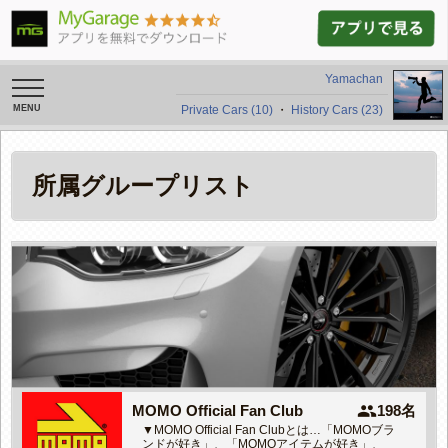
Yamachan
toggle
navigation
Private Cars (10)
・
History Cars (23)
所属グループリスト
people
MOMO Official Fan Club
198名
▼MOMO Official Fan Clubとは…「MOMOブラ
ンドが好き」、「MOMOアイテムが好き」、