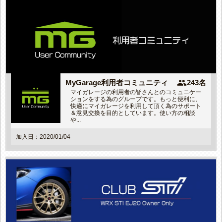
people
MyGarage利用者コミュニティ
243名
マイガレージの利用者の皆さんとのコミュニケー
ションをする為のグループです。もっと便利に、
快適にマイガレージを利用して頂く為のサポート
＆意見交換を目的としています。使い方の相談
や...
加入日：2020/01/04