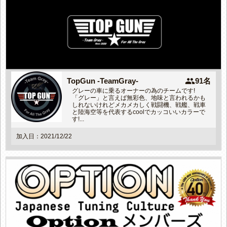
people
TopGun -TeamGray-
91名
グレーの車に乗るオーナーの為のチームです!
「グレー」と言えば無彩色、地味と言われるかも
しれないけれどメカメカしく戦闘機、戦艦、戦車
と陸海空等を代表するcoolでカッコいいカラーで
す!...
加入日：2021/12/22