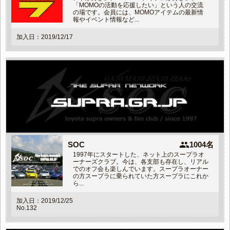
「MOMOの活動を応援したい」という人の交流
の場です。会員には、MOMOアイテムの最新情
報やイベント情報など...
加入日：2019/12/17
people
SOC
1004名
1997年にスタートした、ネット上のスープラオ
ーナーズクラブ。今は、各支部も存在し、リアル
でのオフ会も楽しんでいます。スープラオーナー
の方スープラに乗られていた方スープラにこれか
ら...
加入日：2019/12/25
No.132