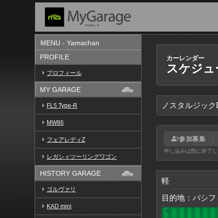
MENU - Yamachan
PROFILE
カーレンダー
スケジュ
プロフィール
MY GARAGE
ノスタルジックD
FL5 Type-R
MW86
group_add
参加募集
フェアレディZ
申し込みは既に終了し
レガシィツーリングワゴン
HISTORY GARAGE
軽
ゴルヴァリ
目的地：パシフ
KAD mini