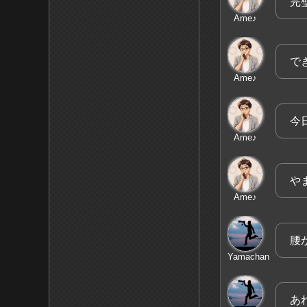
完
Ame♪
で
Ame♪
今
Ame♪
や
Ame♪
腰
Yamachan
あ