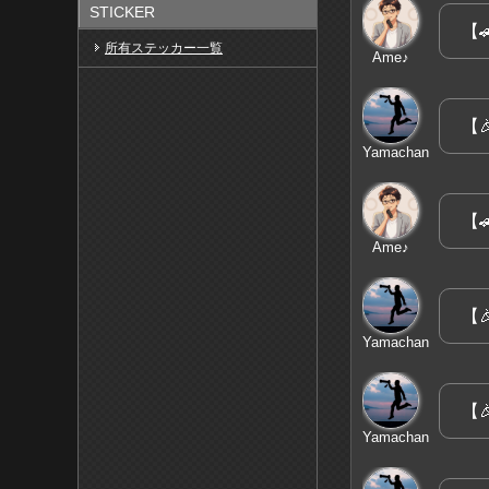
STICKER
【
所有ステッカー一覧
Ame♪
【
Yamachan
【
Ame♪
【
Yamachan
【
Yamachan