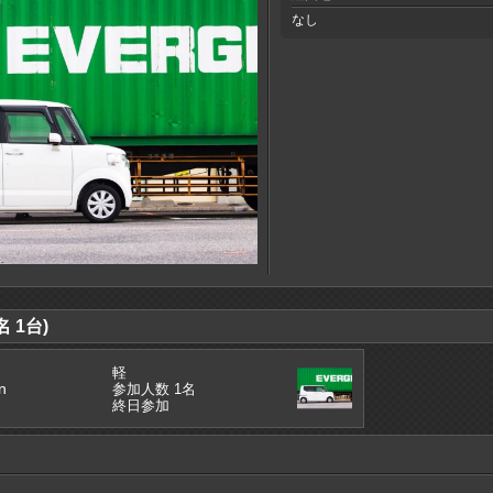
なし
 1台)
軽
n
参加人数 1名
終日参加