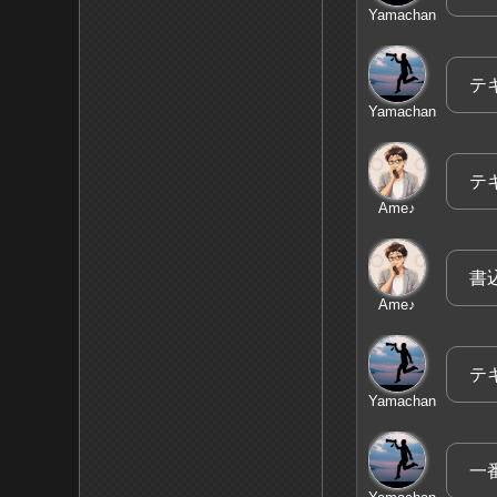
Yamachan
テ
Yamachan
テ
Ame♪
書
Ame♪
テ
Yamachan
一