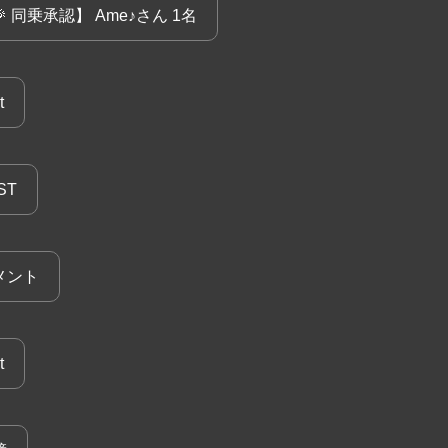
 同乗承認】 Ame♪さん 1名
t
ST
メント
t