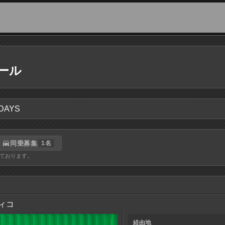
ール
AYS
directions_car
同乗募集
1名
ております。
ィコ
経由地