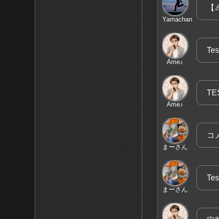
【
Yamachan
Tes
Ame♪
TE
Ame♪
コ
まーさん
Tes
まーさん