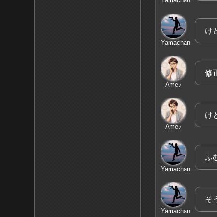
Yamachan
け
Yamachan
修
Ame♪
け
Ame♪
ふ
Yamachan
そ
Yamachan