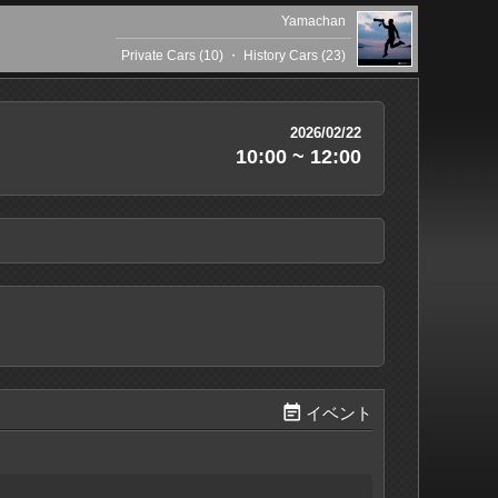
Yamachan
Private Cars (10)
・
History Cars (23)
2026/02/22
10:00 ~ 12:00

イベント