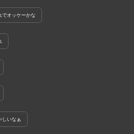
れでオッケーかな
れ
かしいなぁ