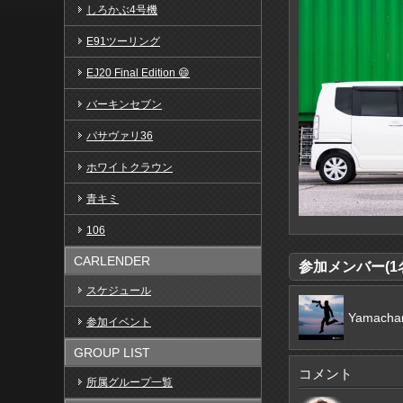
しろかぶ4号機
E91ツーリング
EJ20 Final Edition 😄
バーキンセブン
パサヴァリ36
ホワイトクラウン
青キミ
106
CARLENDER
参加メンバー(1名
スケジュール
Yamacha
参加イベント
GROUP LIST
コメント
所属グループ一覧