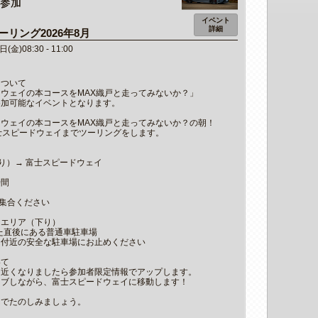
参加
イベント
詳細
リング2026年8月
(金)08:30 - 11:00
について
ウェイの本コースをMAX織戸と走ってみないか？」
参加可能なイベントとなります。
ウェイの本コースをMAX織戸と走ってみないか？の朝！
士スピードウェイまでツーリングをします。
り）→ 富士スピードウェイ
時間
に集合ください
スエリア（下り）
た直後にある普通車駐車場
は付近の安全な駐車場にお止めください
いて
、近くなりましたら参加者限定情報でアップします。
イブしながら、富士スピードウェイに移動します！
んでたのしみましょう。