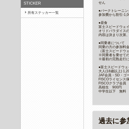
せん
STICKER
●パークトレーニ
所有ステッカー一覧
参加費から割引-1,0
●昼食
富士スピードウェイ内
オリドパラダイスの
内容は決まり次第
●同乗者について
同乗の方の参加料
（富士スピードウ
※同乗者を乗せて
※最初の完熟走行
●富士スピードウェ
大人(18歳以上) 1,2
JAF会員・SD・ゴ
FISCOライセンス
FISCOクラブ会員
高校生 900円
中学生以下 無料
過去に参