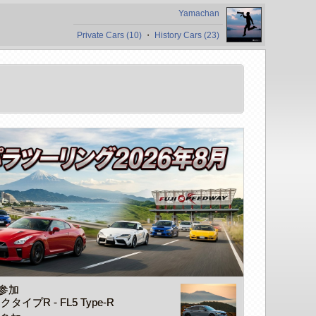
Yamachan
Private Cars (10)
・
History Cars (23)
参加
イプR - FL5 Type-R