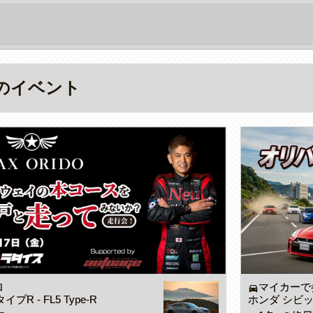
のイベント
加
マイカーで
directions_car
R - FL5 Type-R
ホンダ シビックタ