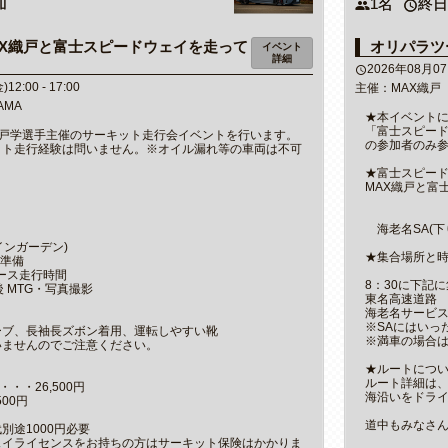
加
1名
終日
people
access_time
AX織戸と富士スピードウェイを走って
オリパラツー
イベント
詳細
2026年08月07日
access_time
2:00 - 17:00
主催：MAX織戸
AMA
★本イベント
「富士スピード
こと織戸学選手主催のサーキット走行会イベントを行います。
の参加者のみ
ット走行経験は問いません。※オイル漏れ等の車両は不可
★富士スピード
MAX織戸と富
海老名SA(下
レインガーデン)
★集合場所と
・準備
本コース走行時間
8：30に下記
行後 MTG・写真撮影
東名高速道路
海老名サービ
※SAにはいっ
ーブ、長袖長ズボン着用、運転しやすい靴
※満車の場合
いませんのでご注意ください。
★ルートにつ
ルート詳細は
・・・26,500円
海沿いをドラ
00円
道中もみなさ
別途1000円必要
ェイライセンスをお持ちの方はサーキット保険はかかりま