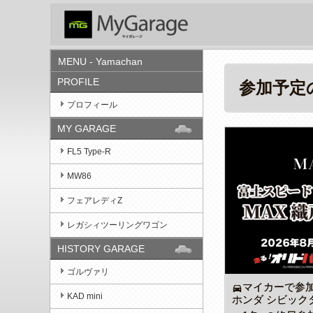
MENU - Yamachan
PROFILE
参加予定
プロフィール
MY GARAGE
FL5 Type-R
MW86
フェアレディZ
レガシィツーリングワゴン
HISTORY GARAGE
ゴルヴァリ
マイカーで参
directions_car
KAD mini
ホンダ シビックタイプ