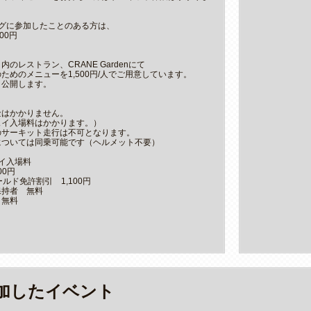
ングに参加したことのある方は、
00円
のレストラン、CRANE Gardenにて
ためのメニューを1,500円/人でご用意しています。
、公開します。
金はかかりません。
ェイ入場料はかかります。）
のサーキット走行は不可となります。
については同乗可能です（ヘルメット不要）
イ入場料
00円
ールド免許割引 1,100円
保持者 無料
 無料
加したイベント