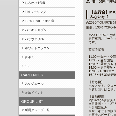
1名
終日参
people
access_time
しろかぶ4号機
【走行会】M
E91ツーリング
みないか？
EJ20 Final Edition 😄
2026年08月07日(金)1
access_time
主催：130R YOKOH
バーキンセブン
MAX ORIDO
走行車両、サーキ
パサヴァリ36
です。
ホワイトクラウン
暫定予定表
11:00〜 集合・交流
青キミ
11:30〜 受付開始
12:00〜 昼食(ク
106
14:00〜 走行座学
15:00〜16:00 
CARLENDER
16:15〜16:30走
【持ち物】
スケジュール
ヘルメット、グロ
※貸し出しはござ
参加イベント
【参加費用】
MyGarage事前決済
GROUP LIST
当日決済・・・27,5
※計測器込み
所属グループ一覧
※サーキット保険代
※富士スピードウ