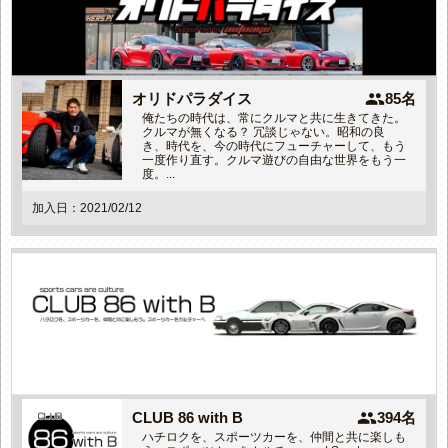
people
オリドパラダイス
85名
俺たちの時代は、常にクルマと共に生きてきた。
クルマが無くなる？ 冗談じゃない。昭和の良
き、時代を、今の時代にフューチャーして、もう
一度作り直す。クルマ遊びの自由な世界をもう一
度。...
加入日：2021/02/12
people
CLUB 86 with B
394名
ハチロクを、スポーツカーを、仲間と共に楽しも