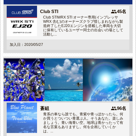
people
Club STI
45名
Club STIWRX STI オーナー専用(インプレッサ
WRX 含む)のオーナーズクラブ惜しまれながら製
造終了したEJ20エンジンを搭載した車両を大切
に保有しているユーザー同士の出会いの場として
活動し...
加入日：2020/05/27
people
蒼組
96名
青系の車なら誰でも。青紫や青っぽかったら。何
か買うとついつい青選ぶ人。そうあなた。楽しみ
ましょう。青い海青い空。地球は青かったって有
名な言葉もありますし。何を企画していくか
は、...