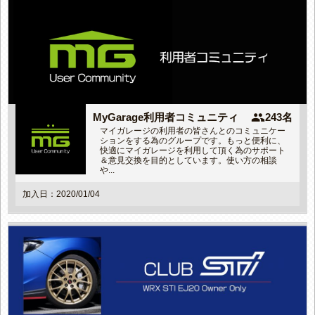
people
MyGarage利用者コミュニティ
243名
マイガレージの利用者の皆さんとのコミュニケー
ションをする為のグループです。もっと便利に、
快適にマイガレージを利用して頂く為のサポート
＆意見交換を目的としています。使い方の相談
や...
加入日：2020/01/04