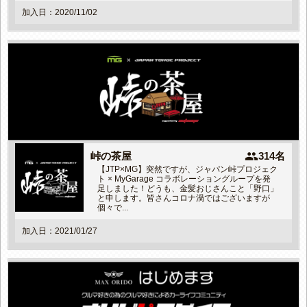
加入日：2020/11/02
people
峠の茶屋
314名
【JTP×MG】突然ですが、ジャパン峠プロジェク
ト × MyGarage コラボレーショングループを発
足しました！どうも、金髪おじさんこと「野口」
と申します。皆さんコロナ渦ではございますが
個々で...
加入日：2021/01/27