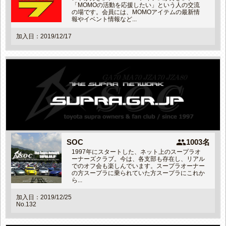
「MOMOの活動を応援したい」という人の交流
の場です。会員には、MOMOアイテムの最新情
報やイベント情報など...
加入日：2019/12/17
people
SOC
1003名
1997年にスタートした、ネット上のスープラオ
ーナーズクラブ。今は、各支部も存在し、リアル
でのオフ会も楽しんでいます。スープラオーナー
の方スープラに乗られていた方スープラにこれか
ら...
加入日：2019/12/25
No.132