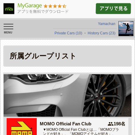
Yamachan
toggle
navigation
Private Cars (10)
・
History Cars (23)
所属グループリスト
people
MOMO Official Fan Club
198名
▼MOMO Official Fan Clubとは…「MOMOブラ
ンドが好き」、「MOMOアイテムが好き」、