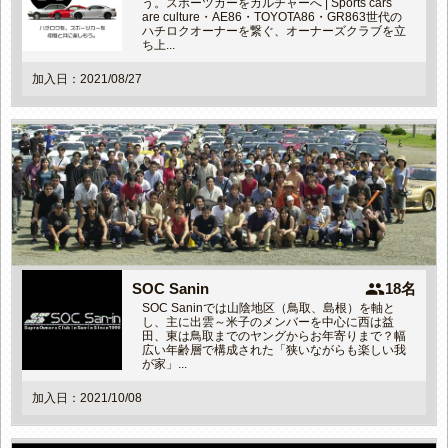
う。スポーツカーをカルチャーへ | Sports cars
are culture・AE86・TOYOTA86・GR863世代の
ハチロクオーナーを繋ぐ、オーナーズクラブを立
ち上...
加入日：2021/08/27
people
SOC Sanin
18名
SOC Saninでは山陰地区（鳥取、島根）を軸と
し、主に出雲～米子のメンバーを中心に西は益
田、東は鳥取までのヤングからお年寄りまで？幅
広い年齢層で構成された「狭いながらも楽しい我
が家」...
加入日：2021/10/08