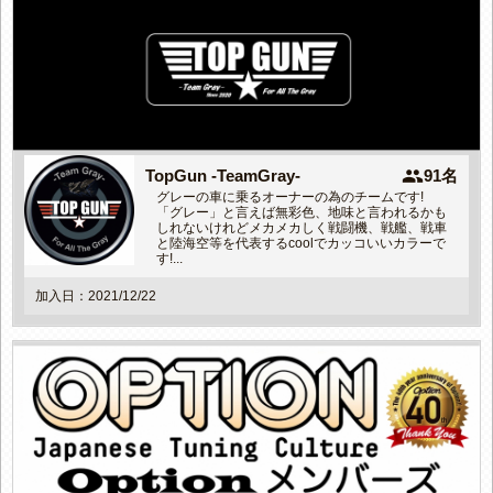
people
TopGun -TeamGray-
91名
グレーの車に乗るオーナーの為のチームです!
「グレー」と言えば無彩色、地味と言われるかも
しれないけれどメカメカしく戦闘機、戦艦、戦車
と陸海空等を代表するcoolでカッコいいカラーで
す!...
加入日：2021/12/22