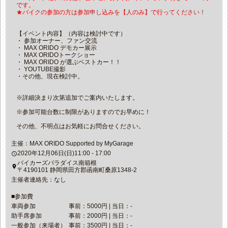
です。
★バイクの参加の方は参加申し込みを【人のみ】で行ってください！
【イベント内容】（内容は検討中です）
・ 参加オーナー、ファン交流
・ MAX ORIDO デモカー展示
・ MAX ORIDOトークショー
・ MAX ORIDO が選ぶベストカー！！
・ YOUTUBE撮影
・その他、現在検討中。
※詳細決まり次第追加でご案内いたします。
※参加可能台数に制限がありますのでお早めに！
その他、不明点はお気軽にお問合せください。
主催：MAX ORIDO Supported by MyGarage
2020年12月06日(日)11:00 - 17:00
access_time
バイカーズパラダイス南箱根
place
〒4190101 静岡県田方郡函南町桑原1348-2
主催者連絡先：なし
■参加費
車両参加
事前：5000円 | 当日：-
助手席参加
事前：2000円 | 当日：-
一般参加（来場者）
事前：3500円 | 当日：-