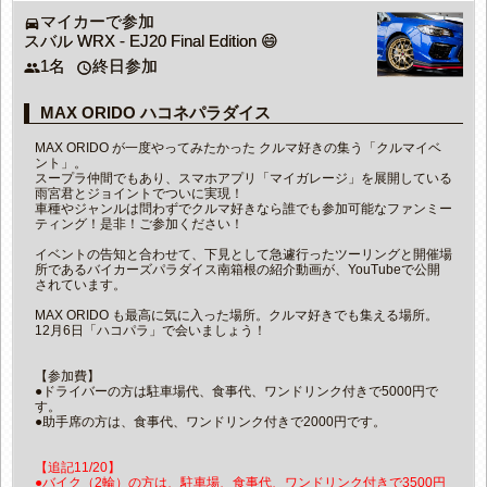
マイカーで参加
directions_car
スバル WRX - EJ20 Final Edition 😄
1名
終日参加
people
access_time
MAX ORIDO ハコネパラダイス
MAX ORIDO が一度やってみたかった クルマ好きの集う「クルマイベ
ント」。
スープラ仲間でもあり、スマホアプリ「マイガレージ」を展開している
雨宮君とジョイントでついに実現！
車種やジャンルは問わずでクルマ好きなら誰でも参加可能なファンミー
ティング！是非！ご参加ください！
イベントの告知と合わせて、下見として急遽行ったツーリングと開催場
所であるバイカーズパラダイス南箱根の紹介動画が、YouTubeで公開
されています。
MAX ORIDO も最高に気に入った場所。クルマ好きでも集える場所。
12月6日「ハコパラ」で会いましょう！
【参加費】
●ドライバーの方は駐車場代、食事代、ワンドリンク付きで5000円で
す。
●助手席の方は、食事代、ワンドリンク付きで2000円です。
【追記11/20】
●バイク（2輪）の方は、駐車場、食事代、ワンドリンク付きで3500円