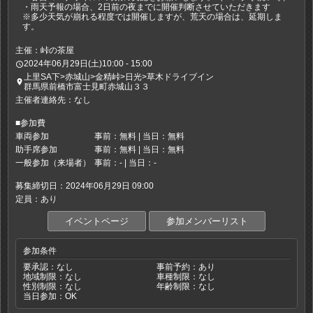
・雨天予報の場合、2日前の夜までに開催判断させていただきます
※多少天気が崩れる程度では開催しますが、荒天の場合は、延期しま
す。
主催：峠の茶屋
2024年06月29日(土)10:00 - 15:00
access_time
上里SA下>赤城山>金精峠>日光>草木ドライブイン
place
群馬県前橋市富士見町赤城山３３
主催者連絡先：なし
■参加費
車両参加
事前：無料 | 当日：無料
助手席参加
事前：無料 | 当日：無料
一般参加（来場者）
事前：- | 当日：-
募集締切日：2024年06月29日 09:00
定員：あり
イベントページ
参加メンバーリスト
参加条件
要承認：なし
事前予約：あり
地域制限：なし
車種制限：なし
性別制限：なし
年齢制限：なし
当日参加：OK