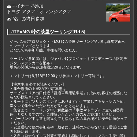
マイカーで参加
directions_car
トヨタ アクア - オレンジアクア
2名
終日参加
people
access_time
JTP×MG 峠の茶屋ツーリング[Rd.5]
ジャパン峠プロジェクト × MG 峠の茶屋ツーリング第5弾は群馬方面へ
のツーリングとなります。
どなたでも参加可能、車種も問いません。
ツーリング参加者には、ジャパン峠プロジェクトプロデュースの限定デ
ジタルステッカーを配布♪
場所の関係から参加者限定20台となります。
エントリーは6月18日12:00より参加エントリー可能です。
【注意事項 必ずお読みください】
・集合場所の上里SA下り駐車場は
サービスエリア出口付近「普通車専用駐車場」に他のお客様の迷惑にな
らない様駐車してください。
・ルートにガソリンスタンドはありますが、営業してるか不明のため、
満タンで集合いただいた方が良いかと思います。
・集合まで、ツーリング中、解散後の「事故やトラブルは全て自己責
任」となりますので、ご理解いただいた方のみご参加ください。
・ツーリング中は道を間違えても焦らず次の集合場所に安全に向かって
ください。
・安全運転で他の参加者や一般者に」迷惑のかからないよう運営にご協
力お願い致します。
・各自コロナウイルス対策の実施をお願いします。（マスク手洗い等）