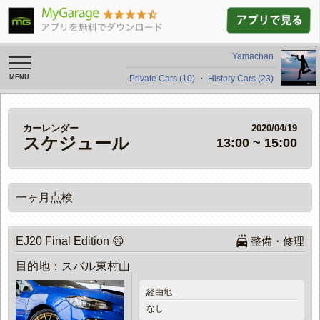
Yamachan
toggle
navigation
Private Cars (10)
・
History Cars (23)
カーレンダー
2020/04/19
スケジュール
13:00 ~ 15:00
一ヶ月点検

EJ20 Final Edition 😄
整備・修理
目的地：スバル東村山
経由地
なし