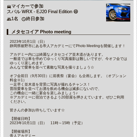
マイカーで参加
directions_car
スバル WRX - EJ20 Final Edition 😄
1名
終日参加
people
access_time
メタセコイア Photo meeting
2023年10月1日（日）
静岡県裾野市にある帝人アカデミーにてPhoto Meetingを開催します！
アカデミー内には綺麗なメタセコイア並木道があります。
一般道では車を停めてゆっくり写真撮影は難しいですが、今オフ会では
ゆっくり楽しめます。
みんなで愛車を並べて素敵な写真を撮りましょう☆
オフ会前日（9月30日）に前夜祭（宴会）も企画します。（オプション
料金※1）
一足早く並木道を背景に写真が撮れるチャンス！
普段愛車を並べてお酒を飲める機会は滅多にないので、
この機会に一緒に宴会を楽しみましょう♪
※アカデミーに宿泊できるよう20部屋を押さえています。ぜひご利用
ください。
皆さんの参加お待ちしています☆
【開催日時】
2023年10月1日（日） 11時～15時（予定）
【開催場所】
帝人アカデミー