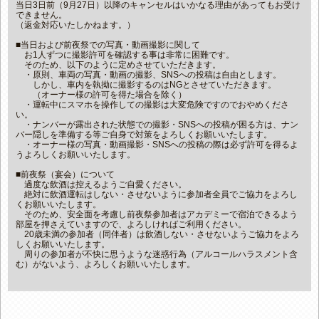
当日3日前（9月27日）以降のキャンセルはいかなる理由があってもお受け
できません。
（返金対応いたしかねます。）
■当日および前夜祭での写真・動画撮影に関して
お1人ずつに撮影許可を確認する事は非常に困難です。
そのため、以下のように定めさせていただきます。
・原則、車両の写真・動画の撮影、SNSへの投稿は自由とします。
しかし、車内を執拗に撮影するのはNGとさせていただきます。
（オーナー様の許可を得た場合を除く）
・運転中にスマホを操作しての撮影は大変危険ですのでおやめくださ
い。
・ナンバーが露出された状態での撮影・SNSへの投稿が困る方は、ナン
バー隠しを準備する等ご自身で対策をよろしくお願いいたします。
・オーナー様の写真・動画撮影・SNSへの投稿の際は必ず許可を得るよ
うよろしくお願いいたします。
■前夜祭（宴会）について
過度な飲酒は控えるようご自愛ください。
絶対に飲酒運転はしない・させないように参加者全員でご協力をよろし
くお願いいたします。
そのため、安全面を考慮し前夜祭参加者はアカデミーで宿泊できるよう
部屋を押さえていますので、よろしければご利用ください。
20歳未満の参加者（同伴者）は飲酒しない・させないようご協力をよろ
しくお願いいたします。
周りの参加者が不快に思うような迷惑行為（アルコールハラスメント含
む）がないよう、よろしくお願いいたします。