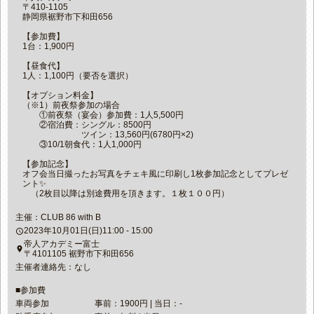
〒410-1105
静岡県裾野市下和田656
【参加費】
1台：1,900円
【昼食代】
1人：1,100円（要否を選択）
【オプション料金】
（※1）前夜祭参加の場合
①前夜祭（宴会）参加費：1人5,500円
②宿泊費：シングル：8500円
ツイン：13,560円(6780円×2)
③10/1朝食代：1人1,000円
【参加記念】
オフ会当日撮ったお写真をチェキ風に印刷し1枚参加記念としてプレゼ
ント✨
（2枚目以降は別途費用を頂きます。１枚１００円）
主催：CLUB 86 with B
2023年10月01日(日)11:00 - 15:00
access_time
帝人アカデミー富士
place
〒4101105 裾野市下和田656
主催者連絡先：なし
■参加費
車両参加
事前：1900円 | 当日：-