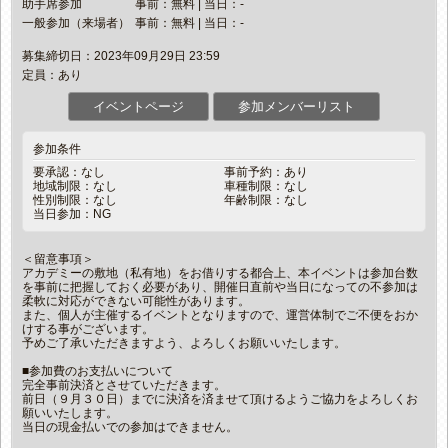
助手席参加
事前：無料 | 当日：-
一般参加（来場者）
事前：無料 | 当日：-
募集締切日：2023年09月29日 23:59
定員：あり
イベントページ
参加メンバーリスト
参加条件
要承認：なし
事前予約：あり
地域制限：なし
車種制限：なし
性別制限：なし
年齢制限：なし
当日参加：NG
＜留意事項＞
アカデミーの敷地（私有地）をお借りする都合上、本イベントは参加台数
を事前に把握しておく必要があり、開催日直前や当日になっての不参加は
柔軟に対応ができない可能性があります。
また、個人が主催するイベントとなりますので、運営体制でご不便をおか
けする事がございます。
予めご了承いただきますよう、よろしくお願いいたします。
■参加費のお支払いについて
完全事前決済とさせていただきます。
前日（９月３０日）までに決済を済ませて頂けるようご協力をよろしくお
願いいたします。
当日の現金払いでの参加はできません。