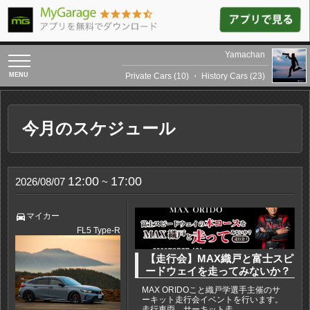
Yamachan
toggle
navigation
Private Cars (10)
・
History Cars (23)
今月のスケジュール
12:00
17:00
2026/08/07
~
directions_car
マイカー
FL5 Type-R
【走行会】MAX織戸と富士スピ
ードウェイを走ってみないか？
MAX ORIDOこと織戸学選手主催のサ
ーキット走行会イベントを行います。
走行車両、サーキット走...