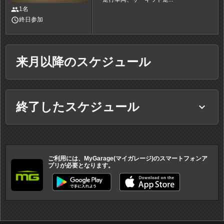
people
1名
access_time
終日参加
来月以降のスケジュール
終了したスケジュール
keyboard_arrow_down
ご利用には、MyGarage(マイガレージ)のスマートフォンア
プリが必要となります。