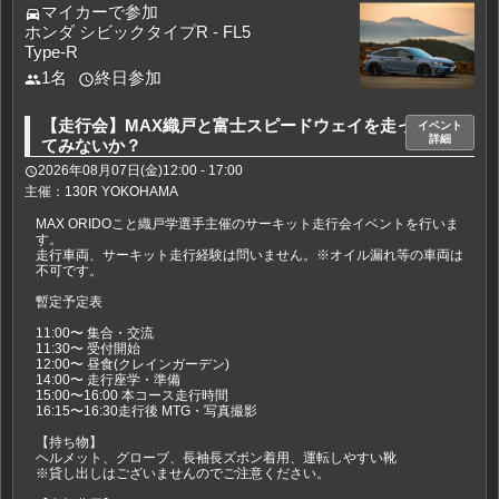
マイカーで参加
directions_car
ホンダ シビックタイプR - FL5
Type-R
1名
終日参加
people
access_time
【走行会】MAX織戸と富士スピードウェイを走っ
イベント
詳細
てみないか？
2026年08月07日(金)12:00 - 17:00
access_time
主催：130R YOKOHAMA
MAX ORIDOこと織戸学選手主催のサーキット走行会イベントを行いま
す。
走行車両、サーキット走行経験は問いません。※オイル漏れ等の車両は
不可です。
暫定予定表
11:00〜 集合・交流
11:30〜 受付開始
12:00〜 昼食(クレインガーデン)
14:00〜 走行座学・準備
15:00〜16:00 本コース走行時間
16:15〜16:30走行後 MTG・写真撮影
【持ち物】
ヘルメット、グローブ、長袖長ズボン着用、運転しやすい靴
※貸し出しはございませんのでご注意ください。