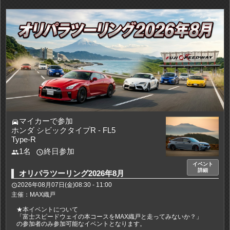
マイカーで参加
directions_car
ホンダ シビックタイプR - FL5
Type-R
1名
終日参加
people
access_time
イベント
詳細
オリパラツーリング2026年8月
2026年08月07日(金)08:30 - 11:00
access_time
主催：MAX織戸
★本イベントについて
「富士スピードウェイの本コースをMAX織戸と走ってみないか？」
の参加者のみ参加可能なイベントとなります。