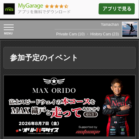
Yamachan
toggle
navigation
Private Cars (10)
・
History Cars (23)
参加予定のイベント