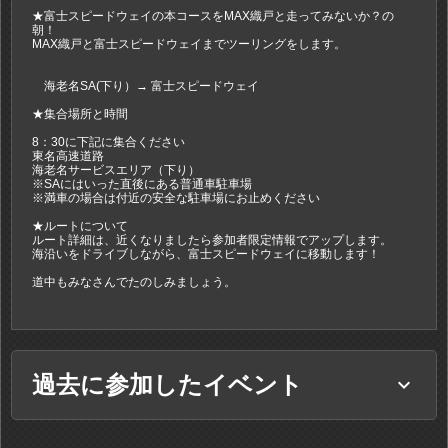
★富士スピードウェイの本コースをMAX織戸と走ってみないか？の
朝！
MAX織戸と富士スピードウェイまでツーリングをします。
海老名SA(下り）→ 富士スピードウェイ
★集合場所と時間
8：30に下記に集合ください
東名高速道路
海老名サービスエリア（下り）
※SAにはいった直後にある普通車駐車場
※満車の場合は付近の安全な駐車場にお止めください
★ルートについて
ルート詳細は、近くなりましたら参加者限定情報でアップします。
海沿いをドライブしながら、富士スピードウェイに移動します！
道中もみなさんでたのしみましょう。
過去に参加したイベント
keyboard_arrow_down