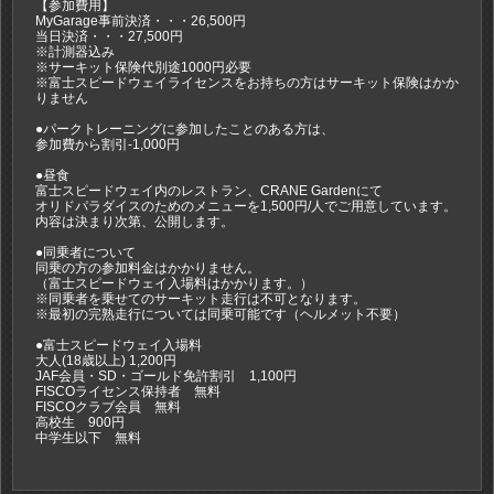
【参加費用】
MyGarage事前決済・・・26,500円
当日決済・・・27,500円
※計測器込み
※サーキット保険代別途1000円必要
※富士スピードウェイライセンスをお持ちの方はサーキット保険はかか
りません
●パークトレーニングに参加したことのある方は、
参加費から割引-1,000円
●昼食
富士スピードウェイ内のレストラン、CRANE Gardenにて
オリドパラダイスのためのメニューを1,500円/人でご用意しています。
内容は決まり次第、公開します。
●同乗者について
同乗の方の参加料金はかかりません。
（富士スピードウェイ入場料はかかります。）
※同乗者を乗せてのサーキット走行は不可となります。
※最初の完熟走行については同乗可能です（ヘルメット不要）
●富士スピードウェイ入場料
大人(18歳以上) 1,200円
JAF会員・SD・ゴールド免許割引 1,100円
FISCOライセンス保持者 無料
FISCOクラブ会員 無料
高校生 900円
中学生以下 無料