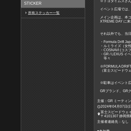
※トヨタイムズさ
STICKER
イベント広場では
所有ステッカー一覧
メイン企画は、本コ
XTREME DA
それ以外でも、当日F
・Formula Drift 
・ルミライズ（女
・COSNAVI (コ
・GR / LEXUS イ
等々
※FORMULA D
（富⼠スピードウ
※駐車はイベント
GRブランド、GR
主催：GR ミーティ
2024年04月07日(日)1
access_time
富士スピードウェ
place
〒4101307 静
主催者連絡先：なし