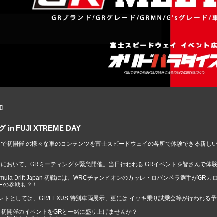
加
n FUJI XTREME DAY
で初開催 の様々な⾞のコンテンツを富⼠スピードウェイの各所で体験できる新しいイベント
。
において、GRミーティングを緊急開催。当日行われる GRイベントを皆さんで体
rmula Drift Japan 初戦には、WRCチャンピオンのカッレ・ロバンペラ選手
バーの参戦も？！
ントとしては、GR/LEXUS 特別車両展示、更には イッキ乗り試乗会等が行われる
イ初開催のイベントをGRと一緒に盛り上げませんか？