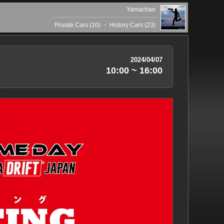
Yamachan
Private Cars (10)
・
History Cars (23)
2024/04/07
10:00 ~ 16:00