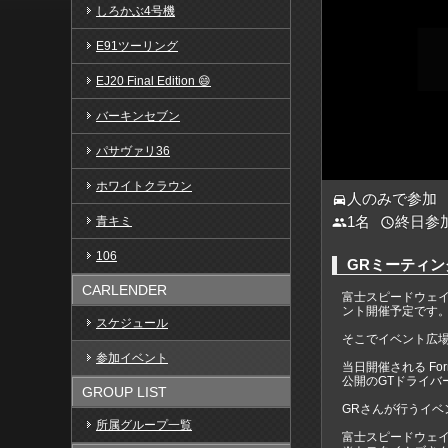
しろかぶ4号機
E91ツーリング
EJ20 Final Edition 😄
バーキンセブン
パサヴァリ36
ホワイトクラウン
人のみで参加
directions_car
1名
終日参
青キミ
people
access_time
106
GRミーティング i
CARLENDER
富⼠スピードウェイ
ント開催予定です
スケジュール
そこでイベント広場
参加イベント
当日開催される Fo
公開のGTドライ
GROUP LIST
GRさんが行うイベ
所属グループ一覧
富士スピードウェ