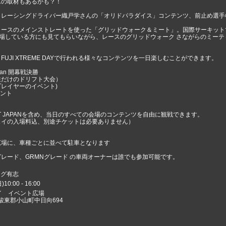
んの取材もあるかも？！
、レーシングドライバー織戸学さんの「オリドパラダイス」コンテンツ、前止め選手
ースのメインストレートを使った「グリッドウォーク＆ミート」。国際サーキットで
Y に来場している⽅にも⾒てもらいながら、レースのグリッドウォーク さながらのミー
UJI XTREME DAYで行われる様々なコンテンツを一日楽しむことができます。
Japan 開幕戦決勝
性だけのドリフト大会）
スプレイヤーのイベント)
ベント
RIFT JAPANを含め、当⽇のすべての会場のコンテンツを⾃由に観戦できます。
ェイの⼊場料込、別途チケットは必要ありません）
広場に、車種ごとに並べて駐車となります
グレード、GRMNグレード の車両オーナーは誰でも参加可能です。
ング有志
0:00 - 16:00
イ イベント広場
岡県駿東郡小山町中日向694