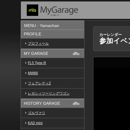
MENU - Yamachan
PROFILE
カーレンダー
参加イベ
プロフィール
MY GARAGE
FL5 Type-R
MW86
フェアレディZ
レガシィツーリングワゴン
HISTORY GARAGE
ゴルヴァリ
KAD mini