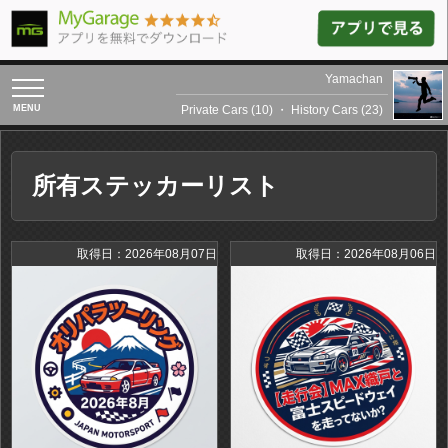
Yamachan
toggle
navigation
Private Cars (10)
・
History Cars (23)
所有ステッカーリスト
取得日：2026年08月07日
取得日：2026年08月06日