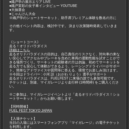
●織戸学の展示エリア LIVE
●織戸茉彩の女子車インタビュー YOUTUBE
●大抽選会
●じゃんけん大会
※織戸学のショートサーキット、助手席プレミアム体験を数名の方に
その他イベント内容は、検討中です。 決まり次第随時発表していきま
す。
《ショートコース》
走る！オリドパラダイス
詳細はこちら
走るオリドパラダイスの目的は、自己責任のリスクなく、対向車の来な
い安心してアクセルやブレーキを含めた車両の運動性能を試すことがで
きる場所づくり。サーキットの経験者の方は勿論、初めてサーキットを
走る方でも安心して体験ができるよう、レーシングドライバーがサポー
ト。簡単なアドヴァイスや質問等に答える、環境でお楽しみ頂けます。
※今回はドライバー : 小河 諒（おがわ りょう）選手がサポート
走るオリドパラダイスは、FUELFEST に来場の誰でも参加可能です。
チケットは、別途、マイガレージより走行枠 (1時間枠) をご購入くださ
い。
※ご参加は、マイガレージイベントより「走るオリドパラダイス！ショ
ートサーキット！」からお願い致します。
【同時開催】
FUEL FEST TOKYO JAPAN
【入場チケット】
当日の入場にはスマートフォンアプリ「マイガレージ」の電子チケット
を利用します。