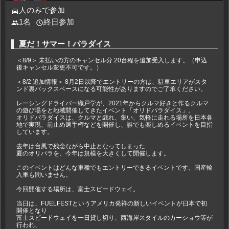
人のみで参加
directions_car
1名
終日参加
people
access_time
夏だ！サマー！パラダイス
＜8/9＞ 未払いの方のキャンセル分 20台程を追加受入します。（申込
後キャンセル変更不可です。）
＜8/2 追加情報＞ 8月2日以降でエントリーの方は、駐車エリアがスタ
ンド裏バックスペースになる可能性がありますのでご了承ください。
レーシングドライバー織戸学が、2021年からクルマ好きと作るクルマ
の遊び場をと地域開催してきたイベント「オリドパラダイス」。
オリドパラダイスは、クルマと戯れ、集い、気軽に走れる場所を日本各
地で実現、前止め選手権などを開催し、誰でも楽しめるイベントを目指
しています。
去年は台風で残念ながら中止となってしまった
夏のオリパラを、今年は規模を大きくして開催します。
このイベントはどんな車種でもエントリーできるイベントです。国産輸
入車も問いません。
今回開催する場所は、富士スピードウェイ。
当日は、FUELFESTというアメリカ発祥の新しいイベントが日本で初
開催となり
富士スピードウェイを一日貸し切り、西海岸スタイルのカーショウ等が
行われ、