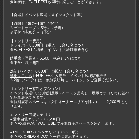
参加者は、FUELFESTも同時に楽しむことができます。
【会場】イベント広場（メインスタンド裏）
【時間】 10時〜16時（予定）
※ゲートオープン 5時～（予定）
※受付 7時30分～（予定）
【エントリー費用】
ドライバー 8,800円 （税込） 1台+1名につき
※FUELFEST入場券、イベント広場駐車券含む
助手席（同乗者）5,500（税込）1名につき
※中学生以下無料
2輪（バイク） 6,600円 （税込）1台+1名につき
詳細はこちら
※FUELFEST入場券、イベント広場駐車券含
※2輪（バイク）は、参加表明時に「バイク」をご選択ください。
《エントリー有料オプション》
イベント広場中央に特別展示スペースを用意し、展示カテゴリ毎に並べ
て駐車展示できます。
※特別展示スペースは（女性オーナーエリアを除く） ＋2,200円 とな
ります。
エントリー可能カテゴリ
● 愛車自慢エリア（＋2,200円）
※ MAX織戸が、YOUTUBE で愛車自慢スペースを紹介します。
● RIDOX 80 SUPRA エリア（＋2,200円）
※ MAX ORIDO RIDOX と一緒に展示できます。