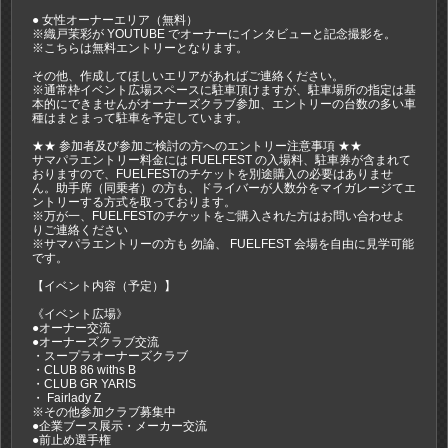
● 女性オーナーエリア（無料）
※織戸茉彩が YOUTUBE でオーナーにインタビューと記念撮影を。
※こちらは無料エントリーとなります。
その他、作成してほしいエリアがあればご連絡ください。
※通常枠イベント広場スペースに駐車頂けますが、駐車場所の指定は基
本的にできませんがオーナーズクラブ参加、エントリーの台数の多い車
種はまとまって駐車を予定しています。
★★ 参加者及び参加ご検討の方へのエントリー注意事項 ★★
サマパラエントリー料金には FUELFEST の入場料、駐車券が含まれて
おりますので、FUELFESTのチケットを別途購入の必要はありませ
ん。助手席（同乗者）の方も、ドライバーが人数分をマイガレージてエ
ントリーする方式を取っております。
※万が一、FUELFESTのチケットをご購入された方はお問い合わせよ
りご連絡ください
※サマパラエントリーの方も 勿論、 FUELFEST 会場を自由に見学可能
です。
【イベント内容（予定）】
《イベント広場》
●オーナー交流
●オーナーズクラブ交流
・スープラオーナーズクラブ
・CLUB 86 withs B
・CLUB GR YARIS
・ Fairlady Z
※その他参加クラブ募集中
●企業ブース展示・メーカー交流
●前止め選手権