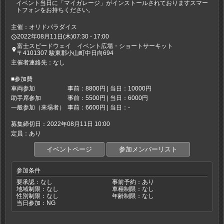
イベント当日に「マイガレージ」がインストールされておりますスマー
トフォンをお持ちください。
主催：オリドパラダイス
2022年08月11日(木)07:30 - 17:00
access_time
富士スピードウェイ イベント広場・ショートサーキット
place
〒4101307 駿東郡小山町中日向694
主催者連絡先：なし
■参加費
車両参加
事前：8800円 | 当日：10000円
助手席参加
事前：5500円 | 当日：6000円
一般参加（来場者）
事前：6600円 | 当日：-
募集締切日：2022年08月11日 10:00
定員：あり
イベントページ
参加メンバーリスト
参加条件
要承認：なし
事前予約：あり
地域制限：なし
車種制限：なし
性別制限：なし
年齢制限：なし
当日参加：NG