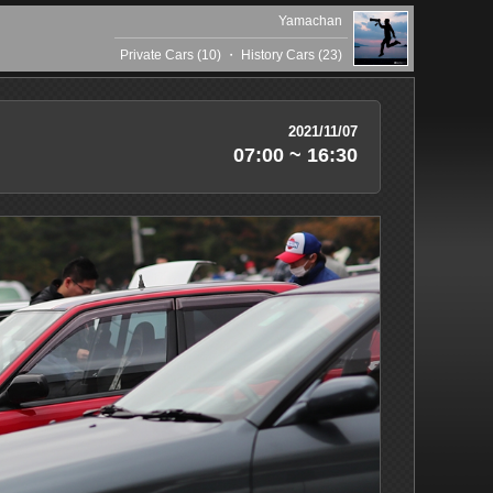
Yamachan
Private Cars (10)
・
History Cars (23)
2021/11/07
07:00 ~ 16:30