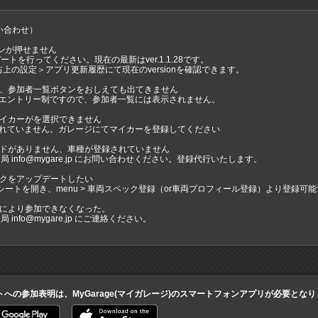
い合わせ）
ンが押せません
デートを行ってください。現在の最新はver.1.1.28です。
上の設定＞アプリ更新履歴にて現在のversionを確認できます。
後、参加者一覧ボタンをおしえても出てきません
はエントリー制ですので、参加者一覧には表示されません。
マイカーがを選択できません
されていません。ガレージにてマイカーを登録してください
ードがありません、車種が登録されていません
局 info@mygare.jp にお問い合わせください。登録代行いたします。
ックをアップデートしたい
Cシートを開き、menu > 車両スペック登録（or車両プロフィール登録）より登録可
合により参加できなくなった。
 info@mygare.jp にご連絡ください。
トへの参加表明は、MyGarage(マイガレージ)のスマートフォンアプリが必要とな