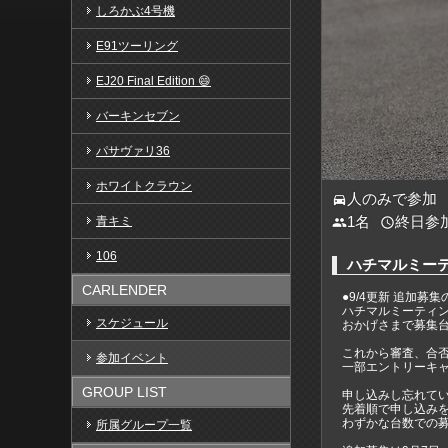
しろかぶ4号機
E91ツーリング
EJ20 Final Edition 😄
バーキンセブン
パサヴァリ36
ホワイトクラウン
人のみで参加
directions_car
1名
終日参
青キミ
people
access_time
106
ハチマルミーテ
CARLENDER
●9/4更新 追加募
ハチマルミーティ
スケジュール
おかげさまで募集
これから審査、合
参加イベント
一部エントリーキ
GROUP LIST
申し込みし忘れて
先着順で申し込み
わずかな台数での
所属グループ一覧