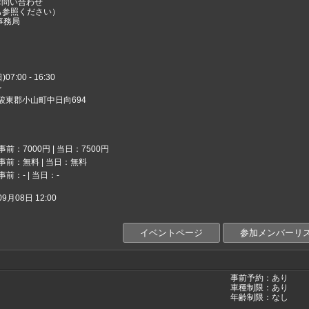
お問い合わせ
も参照ください）
事務局
7:00 - 16:30
イ
岡県駿東郡小山町中日向694
事前：7000円 | 当日：7500円
事前：無料 | 当日：無料
事前：- | 当日：-
月08日 12:00
イベントページ
参加メンバーリ
事前予約：あり
車種制限：あり
年齢制限：なし