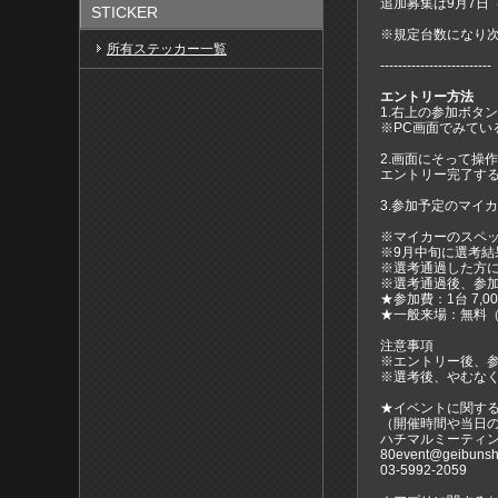
追加募集は9月7日
STICKER
※規定台数になり
所有ステッカー一覧
-------------------------
エントリー方法
1.右上の参加ボタ
※PC画面でみて
2.画面にそって操
エントリー完了す
3.参加予定のマイ
※マイカーのスペッ
※9月中旬に選考結
※選考通過した方
※選考通過後、参
★参加費：1台 7,0
★一般来場：無料（
注意事項
※エントリー後、
※選考後、やむな
★イベントに関す
（開催時間や当日
ハチマルミーティ
80event@geibunsha
03-5992-2059