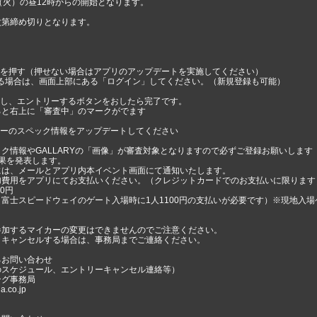
（火）の昼12時からの開始となります。
次第締め切りとなります。
ンを押す（押せない場合はアプリのアップデートを実施してください）
いる場合は、画面上部にある「ログイン」してください。（新規登録も可能）
作し、エントリーするボタンをおしたら完了です。
ると右上に「審査中」のマークがでます
カーのスペック情報をアップデートしてください
ク情報やGALLARYの「画像」が審査対象となりますので必ずご登録お願いします
果を発表します。
には、メールとアプリ内本イベント画面にて通知いたします。
加費用をアプリにてお支払いください。（クレジットカードでのお支払いに限ります
00円
富士スピードウェイのゲート入場時に1人1100円の支払いが必要です）※現地入
参加するマイカーの変更はできませんのでご注意ください。
くキャンセルする場合は、事務局までご連絡ください。
るお問い合わせ
のスケジュール、エントリーキャンセル連絡等）
ング事務局
.co.jp