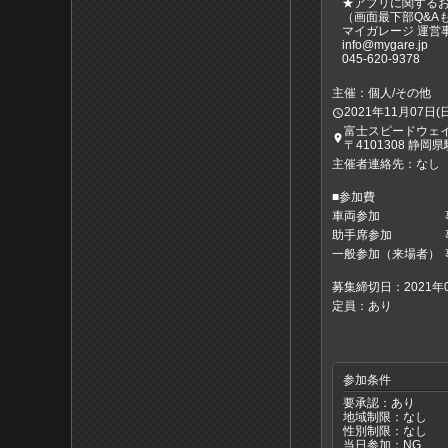
★アプリに関する
（画面最下部Q&A
マイガレージ 運営
info@mygare.jp
045-620-9378
主催：個人/その他
2021年11月07日(日)0
access_time
富士スピードウェ
place
〒4101308 静
主催者連絡先：なし
■参加費
車両参加
助手席参加
一般参加（来場者）
募集締切日：2021年09
定員：あり
参加条件
要承認：あり
地域制限：なし
性別制限：なし
当日参加：NG