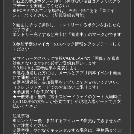
1.右上の参加ボタンを押す（押せない場合はアプリのアッ
プデートを実施してください）
※PC画面でみている場合は、画面上部にある「ログイ
ン」してください。（新規登録も可能）
2.画面にそって操作し、エントリーするボタンをおしたら
完了です。
エントリー完了すると右上に「審査中」のマークがでます
3.参加予定のマイカーのスペック情報をアップデートして
ください
※マイカーのスペック情報やGALLARYの「画像」が審査
対象となりますので必ずご登録お願いします
※9月中旬に選考結果を発表します。
※選考通過した方には、メールとアプリ内本イベント画面
にて通知いたします。
※選考通過後、参加費用をアプリにてお支払いください。
（クレジットカードでのお支払いに限ります）
★参加費：1台 7,000円
★一般来場：無料（富士スピードウェイのゲート入場時に
1人1100円の支払いが必要です）※現地入場ゲートでお支
払いください
注意事項
※エントリー後、参加するマイカーの変更はできませんの
でご注意ください。
※選考後、やむなくキャンセルする場合は、事務局までご