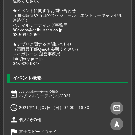
連絡ください。
★イベントに関するお問い合わせ
（開催時間や当日のスケジュール、エントリーキャンセル
連絡等）
ハチマルミーティング事務局
80event@geibunsha.co.jp
03-5992-2059
★アプリに関するお問い合わせ
（画面最下部Q&Aも参照ください）
マイガレージ 運営事務局
info@mygare.jp
045-620-9378
イベント概要
event_note
ハチマル車オーナーの交流会
ハチマルミーティング2021

mail_outline
2021年11月07日（日）07:00 - 16:30
person
個人/その他
navigation
flag
富士スピードウェイ