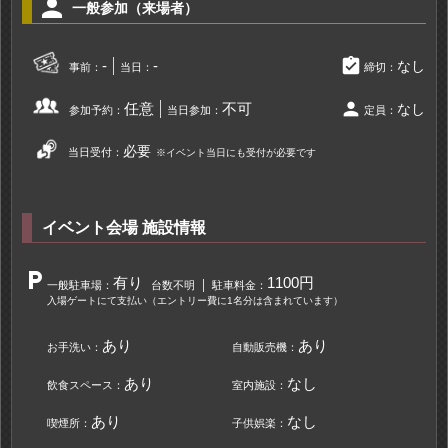
person
一般参加（来場者）
assignment_turned_in
-
-
なし
事前：
当日：
締切：
person
任意
不可
なし
参加予約：
当日参加：
定員：
必要
当日受付：
※イベント当日にも受付が必要です
イベント会場 施設情報
local_parking
有り
1100円
一般駐車場：
台数不明
駐車料金：
入場ゲートにて支払い（エントリー費に1名分は含まれています）
あり
あり
お手洗い：
自動販売機：
あり
なし
飲食スペース：
室内施設：
あり
なし
喫煙所：
子供娯楽：