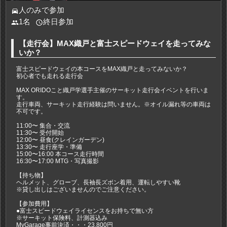
人のみで参加
directions_car
1名
終日参加
people
access_time
【走行会】MAX織戸と富士スピードウェイを走ってみな
いか？
富士スピードウェイの本コースをMAX織戸と走ってみないか？
初心者でも走れる走行会
MAX ORIDOこと織戸学選手主催のサーキット走行会イベントを行いま
す。
走行車両、サーキット走行経験は問いません。※オイル漏れ等の車両は
不可です。
11:00〜 集合・交流
11:30〜 受付開始
12:00〜 昼食(クレインガーデン)
13:30〜 走行座学・準備
15:00〜16:00 本コース走行時間
16:30〜17:00 MTG・写真撮影
【持ち物】
ヘルメット、グローブ、長袖長ズボン着用、運転しやすい靴
※貸し出しはございませんのでご注意ください。
【参加費用】
●富士スピードウェイライセンスをお持ちで無い方
※サーキット保険料、計測器込み
MyGarage事前決済・・・23,800円