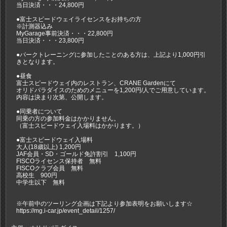
当日決済・・・24,800円
●富士スピードウェイライセンスをお持ちの方
※計測器込み
MyGarage事前決済・・・22,800円
当日決済・・・23,800円
●パークトレーニングに参加したことのある方は、上記より1,000円引
きとなります。
●昼食
富士スピードウェイ内のレストラン、CRANE Gardenにて
オリドパラダイスのためのメニューを1,200円/人でご用意しています。
内容は決まり次第、公開します。
●同乗者について
同乗の方の参加料金はかかりません。
（富士スピードウェイ入場料はかかります。）
●富士スピードウェイ入場料
大人(18歳以上) 1,200円
JAF会員・SD・ゴールド免許割引 1,100円
FISCOライセンス保持者 無料
FISCOクラブ会員 無料
高校生 900円
中学生以下 無料
※午前中のツーリング企画は下記より参加表明をお願いします☆
https://mg.i-car.jp/event_detail/1257/