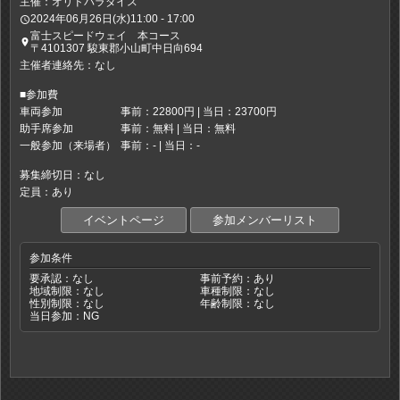
主催：オリドパラダイス
2024年06月26日(水)11:00 - 17:00
access_time
富士スピードウェイ 本コース
place
〒4101307 駿東郡小山町中日向694
主催者連絡先：なし
■参加費
車両参加
事前：22800円 | 当日：23700円
助手席参加
事前：無料 | 当日：無料
一般参加（来場者）
事前：- | 当日：-
募集締切日：なし
定員：あり
イベントページ
参加メンバーリスト
参加条件
要承認：なし
事前予約：あり
地域制限：なし
車種制限：なし
性別制限：なし
年齢制限：なし
当日参加：NG