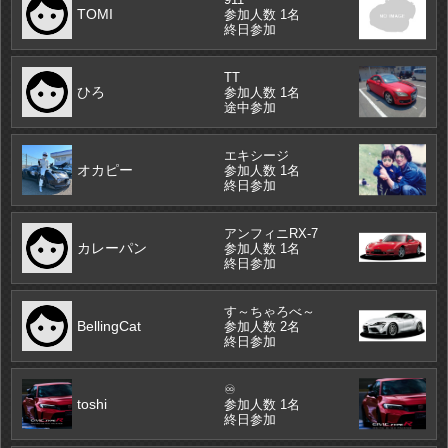
TOMI
参加人数 1名
終日参加
TT
ひろ
参加人数 1名
途中参加
エキシージ
オカピー
参加人数 1名
終日参加
アンフィニRX-7
カレーパン
参加人数 1名
終日参加
す～ちゃろべ～
BellingCat
参加人数 2名
終日参加
♾️
toshi
参加人数 1名
終日参加