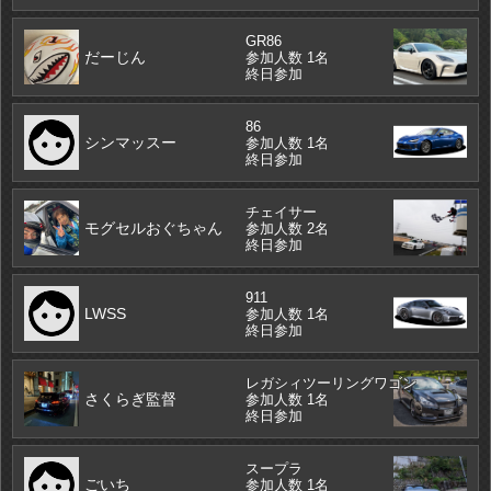
GR86
だーじん
参加人数 1名
終日参加
86
シンマッスー
参加人数 1名
終日参加
チェイサー
モグセルおぐちゃん
参加人数 2名
終日参加
911
LWSS
参加人数 1名
終日参加
レガシィツーリングワゴン
さくらぎ監督
参加人数 1名
終日参加
スープラ
ごいち
参加人数 1名