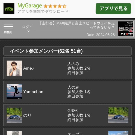
【走行会】MAX織戸と富士スピードウェイを走
toggle
ログイ
ってみないか？
navigation
ン
Date: 2024.06.26
イベント参加メンバー(62名 51台)
人のみ
Ame♪
参加人数 2名
終日参加
人のみ
Yamachan
参加人数 1名
終日参加
GR86
のり
参加人数 1名
終日参加
スープラ