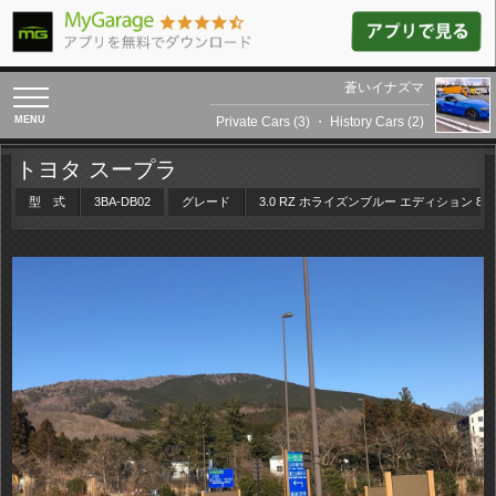
蒼いイナズマ
toggle
navigation
Private Cars (3)
・
History Cars (2)
トヨタ スープラ
型 式
3BA-DB02
グレード
3.0 RZ ホライズンブルー エディション 8A