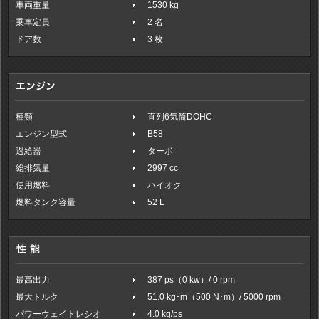
車両重量
1530 kg
乗車定員
2 名
ドア数
3 枚
種類
直列6気筒DOHC
エンジン型式
B58
過給器
ターボ
総排気量
2997 cc
使用燃料
ハイオク
燃料タンク容量
52 L
最高出力
387 ps（0 kw）/ 0 rpm
最大トルク
51.0 kg･m（500 N･m）/ 5000 rpm
パワーウェイトレシオ
4.0 kg/ps