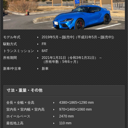
モデル年式
2019年5月～[販売中]（平成31年5月～[販売中]）
駆動方式
FR
トランスミッション
8AT
所有期間
2021年1月31日（令和3年1月31日） ～
（所有年数：5年6ヶ月）
新車/中古車
新車
全長 × 全幅 × 全高
4380×1865×1290 mm
室内長 × 室内幅 × 室内高
970×1460×1060 mm
ホイールベース
2470 mm
最低地上高
110 mm