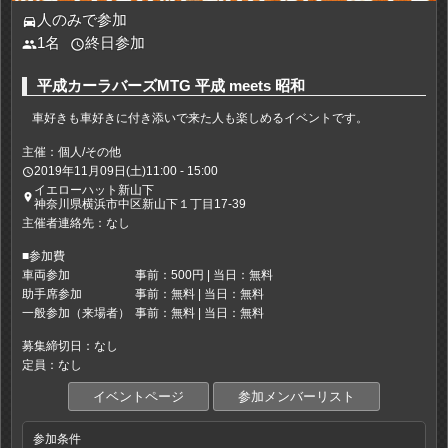
人のみで参加
directions_car
1名
終日参加
people
access_time
平成カーラバーズMTG 平成 meets 昭和
車好きも車好きに付き添いで来た人も楽しめるイベントです。
主催：個人/その他
2019年11月09日(土)11:00 - 15:00
access_time
イエローハット新山下
place
神奈川県横浜市中区新山下１丁目17-39
主催者連絡先：なし
■参加費
車両参加
事前：500円 | 当日：無料
助手席参加
事前：無料 | 当日：無料
一般参加（来場者）
事前：無料 | 当日：無料
募集締切日：なし
定員：なし
イベントページ
参加メンバーリスト
参加条件