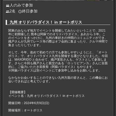
人のみで参加
directions_car
2名
終日参加
people
access_time
九州 オリドパラダイス！ in オートポリス
関東のみならず地方でイベントを開催してみたいということで、2021
年に初開催した 熊本は阿蘇でのオリドパラダイス。あれから３年。こ
のイベントをきっかけに、九州の車好きの仲間のコミュニティができ、
織戸さんが九州でレース等の際はオフ会的に集まったり、クルマ仲間で
集まったりしています。
そして、今年、改めて初めての方でも参加しやすいようにと、「オート
ポリス」で、オリドパラダイス九州を開催する運びとなりました。今回
は、MAXORIDO と合わせて、織戸茉彩さんも、ゲストとして参加しま
す。さらに今回も織戸さんと親交のある「ロッリビアンカ」さんに全面
的に、ご協力いただき前夜祭（阿蘇パラダイス）もやります。
※阿蘇パラダイスは別イベントにて参加申し込みをお願いします。
なかなかお会いすることのできない九州方面の皆さんと、この機会にお
会いできればと考えています。
【開催概要】
イベント名：九州 オリドパラダイス！ in オートポリス
開催日時：2024年6月9日(日)
開催場所：オートポリス