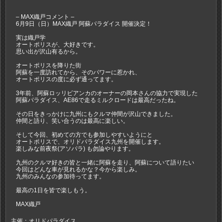
– MAX織戸コメント –
6月9日（日）MAX織戸 阿蘇パラダイス 開催決定！
実は織戸学
オートポリスが、大好きです。
思い出が沢山有るから。
オートポリスを降りた街
阿蘇を一度訪れてから、そのパワーに惹かれ、
オートポリスの度に必ず通ってます。
3年前、阿蘇ロッリビアンカのオーナーの岡本さんの協力で実現した
阿蘇パラダイス、AE86で走るミルクロードは最高だったね。
その日をきっかけに九州にもクルマ仲間が沢山できました。
仲間と語り、笑い合うのは最高に楽しい。
そして今回、初めての方でも参加しやすいようにと
オートポリスで、オリドパラダイス九州を開催します。
楽しみな前夜祭(アソパラ) も勿論やります。
九州のクルマ好きの皆と一緒に阿蘇を走り、阿蘇について語りたい
今回はどんな車が見れるかな？今から楽しみ。
九州のみんなの参加待ってます。
最高の1日を皆で楽しもう。
MAX織戸
主催：オリドパラダイス