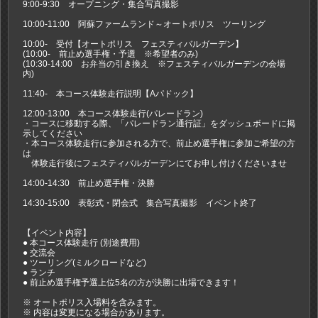
9:00-9:30 オープニング・集合写真撮影
10:00-11:00 阿蘇ファームランド～オートポリス ツーリング
10:00- 受付【オートポリス フェスティバルガーデン】
(10:00- 前止め選手権・予選 ※希望者のみ)
(10:30-14:00 お弁当の引き換え ※フェスティバルガーデンの会場
内)
11:40- 本コース体験走行説明【Aパドック】
12:00-13:00 本コース体験走行(パレードラン)
・コースに移動する際、「パレードラン通行証」をダッシュボードに掲
示してください
・本コース体験走行に参加される方で、前止め選手権に参加ご希望の方
は
体験走行後にフェスティバルガーデンにてお申し付けくださいませ
14:00-14:30 前止め選手権・決勝
14:30-15:00 表彰式・閉会式 集合写真撮影 イベント終了
【イベント内容】
● 本コース体験走行 (別途費用)
● 交流会
● ツーリング(ミルクロードなど)
● ランチ
● 前止め選手権予選上位5名の方が決勝に出場できます！
※ オートポリス入場料を含みます。
※ 内容は変更になる場合があります。