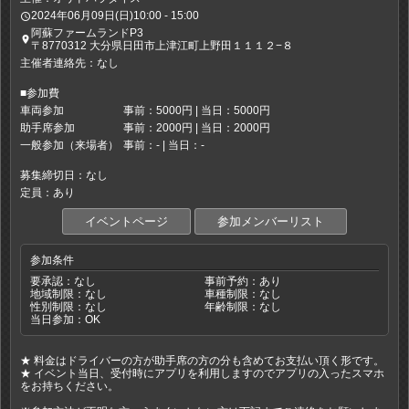
2024年06月09日(日)10:00 - 15:00
access_time
阿蘇ファームランドP3
place
〒8770312 大分県日田市上津江町上野田１１１２−８
主催者連絡先：なし
■参加費
車両参加
事前：5000円 | 当日：5000円
助手席参加
事前：2000円 | 当日：2000円
一般参加（来場者）
事前：- | 当日：-
募集締切日：なし
定員：あり
イベントページ
参加メンバーリスト
参加条件
要承認：なし
事前予約：あり
地域制限：なし
車種制限：なし
性別制限：なし
年齢制限：なし
当日参加：OK
★ 料金はドライバーの方が助手席の方の分も含めてお支払い頂く形です。
★ イベント当日、受付時にアプリを利用しますのでアプリの入ったスマホ
をお持ちください。