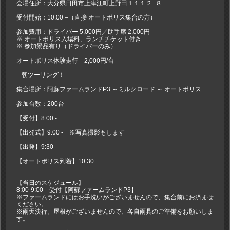
会場住所：大分県日田市上津江町上野田１１１２−８
受付開始：10:00 –（直接 オートポリス集合の方）
参加費用：ドライバー 5,000円／助手席 2,000円
※ オートポリス入場料、ランチチケット付き
※ 参加景品有り（ドライバーのみ）
オートポリス体験走行 2,000円/台
– 朝ツーリング！ –
集合場所：阿蘇ファームランドP3 ～ミルクロード ～ オートポリス
参加台数：200台
【受付】8:00 -
【出発式】9:00 - ※写真撮影もします
【出発】9:30 -
【オートポリス到着】10:30
【当日のスケジュール】
8:00-9:00 受付【阿蘇ファームランドP3】
※ファームランドにはお手洗いがございませんので、集合前にお済ませ
ください。
※雨天決行。屋根がございませんので、各自雨具のご準備をお願いしま
す。