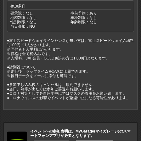
参加条件
要承認：なし
事前予約：あり
地域制限：なし
車種制限：なし
性別制限：なし
年齢制限：なし
当日参加：NG
●富士スピードウェイラインセンスが無い方は、富士スピードウェイ入場料
1,100円／1人かかります。
※同伴者も入場料はかかります。
※価格は全て税込みです。
※入場料、JAF会員・GOLD免許の方は1,000円となります。
●計測器について
※走行後 ラップタイムを記念に印刷できます。
※後日データをメールに添付も可能です。
●参加申し込み後のキャンセルは、原則できません。
●当日、熱等が出た方は参加ご辞退をお願いします。
●コロナ対策として各自座学中はではマスクの着用をお願い致します。
●コロナウイルスの影響でイベントが急遽中止になる可能性があります。
イベントへの参加表明は、MyGarage(マイガレージ)のスマ
ートフォンアプリが必要となります。