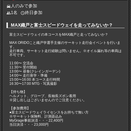
人のみで参加
directions_car
1名
終日参加
people
access_time
MAX織戸と富士スピードウェイを走ってみないか？
富士スピードウェイの本コースをMAX織戸と走ってみないか？
MAX ORIDOこと織戸学選手主催のサーキット走行会イベントを行いま
す。
走行車両、サーキット走行経験は問いません。※オイル漏れ等の車両は
不可です。
11:00〜 交流会
11:30〜 受付開始
13:00〜 昼食(クレインガーデン)
14:00〜 走行座学・準備
15:00〜16:00 本コース走行時間
16:30〜17:00 MTG・写真撮影
【持ち物】
ヘルメット、グローブ、長袖長ズボン着用
※貸し出しはございませんのでご注意ください。
【参加費用】
●富士スピードウェイライセンスをお持ちで無い方
※サーキット保険料、計測器込み
MyGrage事前決済・・・22,400円
当日決済・・・23,000円