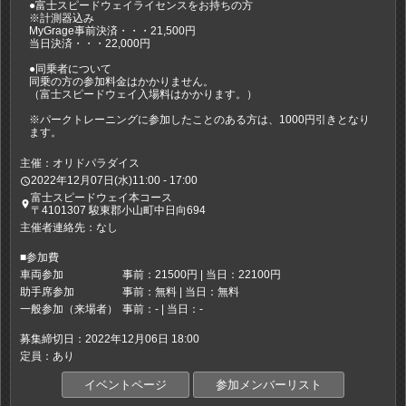
●富士スピードウェイライセンスをお持ちの方
※計測器込み
MyGrage事前決済・・・21,500円
当日決済・・・22,000円
●同乗者について
同乗の方の参加料金はかかりません。
（富士スピードウェイ入場料はかかります。）
※パークトレーニングに参加したことのある方は、1000円引きとなり
ます。
主催：オリドパラダイス
2022年12月07日(水)11:00 - 17:00
access_time
富士スピードウェイ本コース
place
〒4101307 駿東郡小山町中日向694
主催者連絡先：なし
■参加費
車両参加
事前：21500円 | 当日：22100円
助手席参加
事前：無料 | 当日：無料
一般参加（来場者）
事前：- | 当日：-
募集締切日：2022年12月06日 18:00
定員：あり
イベントページ
参加メンバーリスト