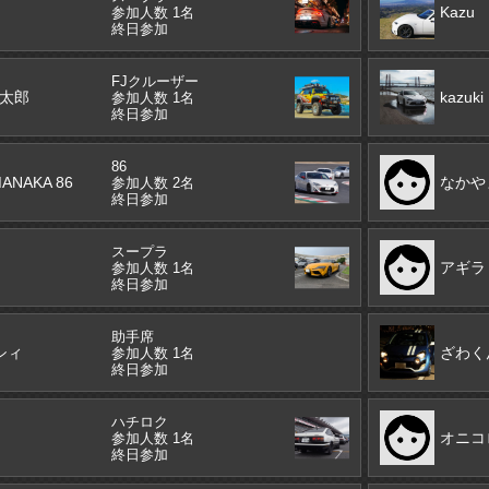
Kazu
参加人数 1名
終日参加
FJクルーザー
 太郎
kazuki
参加人数 1名
終日参加
86
ANAKA 86
なかや
参加人数 2名
終日参加
スープラ
アギラ
参加人数 1名
終日参加
助手席
シィ
ざわく
参加人数 1名
終日参加
ハチロク
オニコ
参加人数 1名
終日参加