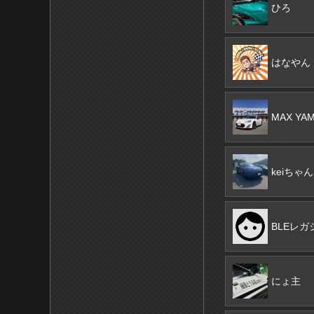
ひろ
はなやん
MAX YAM
keiちゃん
BLEレガ
にょ主