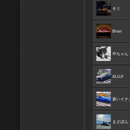
キミ
Brian
中ちゃん
ALUJI
蒼いイナ
まさぼん