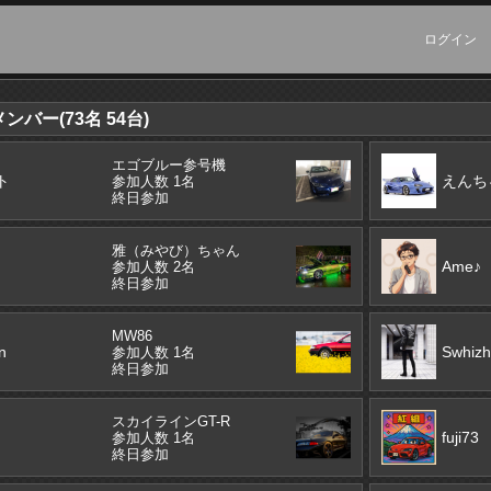
ログイン
バー(73名 54台)
エゴブルー参号機
ト
えんち
参加人数 1名
終日参加
雅（みやび）ちゃん
Ame♪
参加人数 2名
終日参加
MW86
n
Swhizh
参加人数 1名
終日参加
スカイラインGT-R
fuji73
参加人数 1名
終日参加