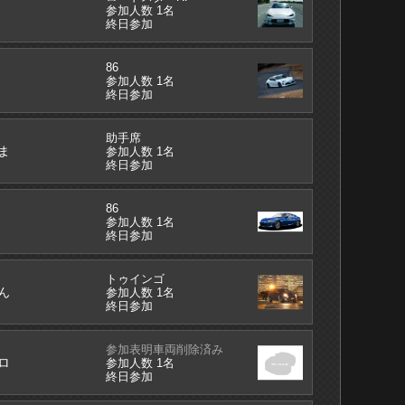
参加人数 1名
終日参加
86
参加人数 1名
終日参加
助手席
ま
参加人数 1名
終日参加
86
参加人数 1名
終日参加
トゥインゴ
ん
参加人数 1名
終日参加
参加表明車両削除済み
ロ
参加人数 1名
終日参加