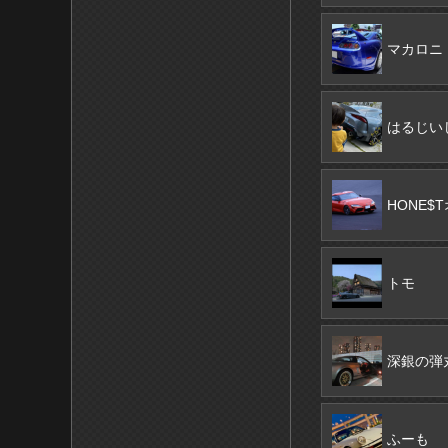
マカロニ
はるじい
HONE$
トモ
深銀の弾
ふーも