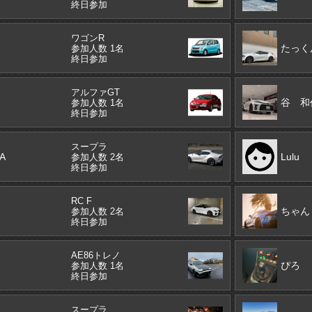
終日参加
ワゴンR
たっく
参加人数 1名
終日参加
アルファGT
谷 和
参加人数 1名
終日参加
スープラ
A
Lulu
参加人数 2名
終日参加
RC F
ちゃん
参加人数 2名
終日参加
AE86トレノ
ぴろ
参加人数 1名
終日参加
スープラ