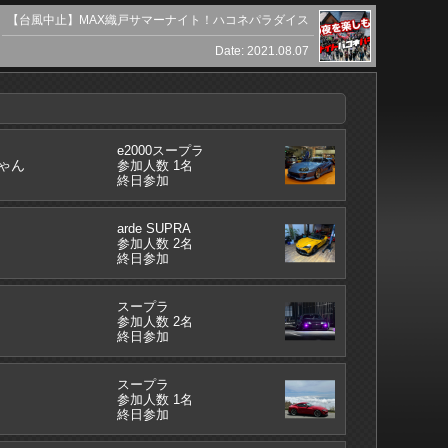
【台風中止】MAX織戸サマーナイト！ハコネパラダイス
Date: 2021.08.07
e2000スープラ
ゃん
参加人数 1名
終日参加
arde SUPRA
参加人数 2名
終日参加
スープラ
参加人数 2名
終日参加
スープラ
参加人数 1名
終日参加