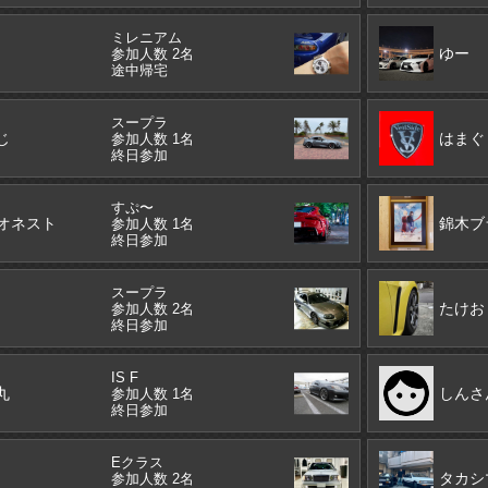
ミレニアム
ゆー
参加人数 2名
途中帰宅
スープラ
じ
はまぐ
参加人数 1名
終日参加
すぷ〜
Tオネスト
錦木ブ
参加人数 1名
終日参加
スープラ
たけお
参加人数 2名
終日参加
IS F
丸
しんさ
参加人数 1名
終日参加
Eクラス
タカシ
参加人数 2名