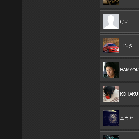
けい
ゴンタ
HAMAOK
KOHAKU
ユウヤ