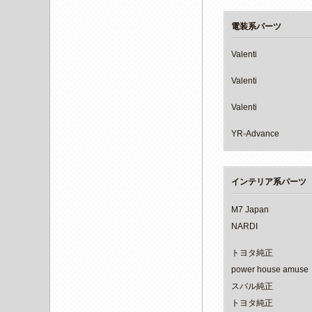
電装系パーツ
Valenti
Valenti
Valenti
YR-Advance
インテリア系パーツ
M7 Japan
NARDI
トヨタ純正
power house amuse
スバル純正
トヨタ純正