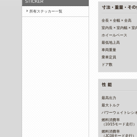
STICKER
所有ステッカー一覧
全長 × 全幅 × 全高
室内長 × 室内幅 × 
ホイールベース
最低地上高
車両重量
乗車定員
ドア数
最高出力
最大トルク
パワーウェイトレシ
燃料消費率
（10/15モード走行）
燃料消費率
（JC08モード走行）