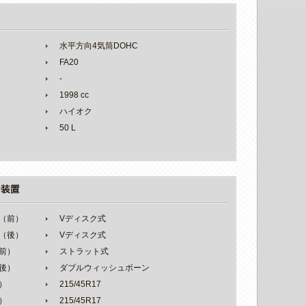
水平方向4気筒DOHC
FA20
-
1998 cc
ハイオク
50 L
（前）
Vディスク式
（後）
Vディスク式
前）
ストラット式
後）
ダブルウィッシュボーン
）
215/45R17
）
215/45R17