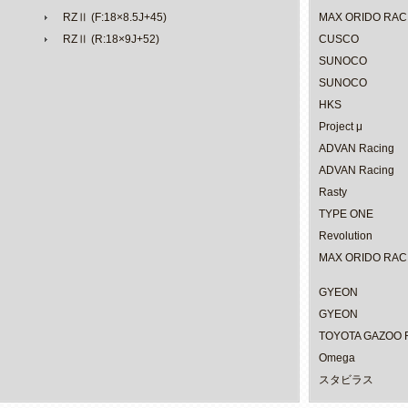
RZⅡ (F:18×8.5J+45)
MAX ORIDO RAC
RZⅡ (R:18×9J+52)
CUSCO
SUNOCO
SUNOCO
HKS
Project μ
ADVAN Racing
ADVAN Racing
Rasty
TYPE ONE
Revolution
MAX ORIDO RAC
GYEON
GYEON
TOYOTA GAZOO R
Omega
スタビラス