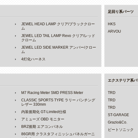
足回り系パーツ
JEWEL HEAD LAMP クリア/ブラッククロー
HKS
ム
ARVOU
JEWEL LED TAIL LAMP Revo クリア/レッド
クローム
JEWEL LED SIDE MARKER アンバー/クロー
ム
4灯化ハーネス
エクステリア系パ
M7 Racing Meter SMD PRESS Meter
TRD
CLASSIC SPORTS TYPE ラリー パンチング
TRD
レザー 330mm
TRD
内装後期化 GT-Limited仕様
ST-GARAGE
アミューズ OBD モニター
Grazio&Co.
BRZ後期 エアコンパネル
ビートソニック
86GR用 クラスタフィニッシュパネルガーニ