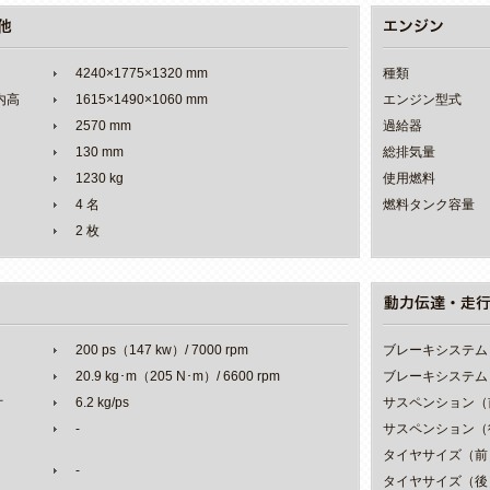
4240×1775×1320 mm
種類
室内高
1615×1490×1060 mm
エンジン型式
2570 mm
過給器
130 mm
総排気量
1230 kg
使用燃料
4 名
燃料タンク容量
2 枚
200 ps（147 kw）/ 7000 rpm
ブレーキシステム
20.9 kg･m（205 N･m）/ 6600 rpm
ブレーキシステム
オ
6.2 kg/ps
サスペンション（
-
サスペンション（
タイヤサイズ（前
-
タイヤサイズ（後