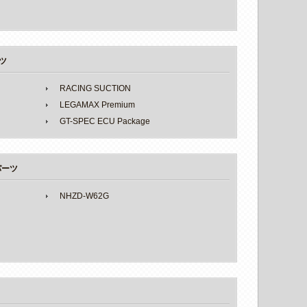
ツ
RACING SUCTION
LEGAMAX Premium
GT-SPEC ECU Package
パーツ
NHZD-W62G