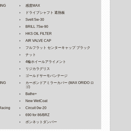
ING
感度MAX
ドライブシャフト 遮熱板
Svelt 5w-30
BRILL 75w-90
HKS OIL FILTER
AIR VALVE CAP
フルフラット センターキャップ ブラック
ナット
4輪ホイールアライメント
リジカラグリス
ゴールドサーモバンテージ
ING
カーボンドアミラーカバー (MAX ORIDO ロ
ゴ)
Bathe+
New WetCoat
acing
Circuit 0w-20
690 for 86/BRZ
ボンネットダンパー