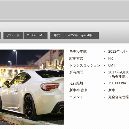
グレード
2.0 GT 6MT
年式
2022年（令和4年）
モデル年式
2012年4月
駆動方式
FR
トランスミッション
6MT
所有期間
2017年9月
（所有年数：
走行距離
150,000km
新車/中古車
新車
コメント
完全合法仕様