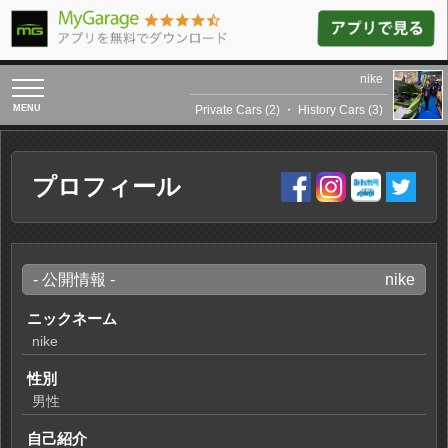
nike
toggle
navigation
Private Cars (2)
・
History Cars (3)
プロフィール
- 公開情報 -
nike
ニックネーム
nike
性別
男性
自己紹介