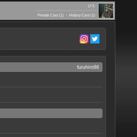
ぴろ
Private Cars (1)
・
History Cars (1)
furuhiro86