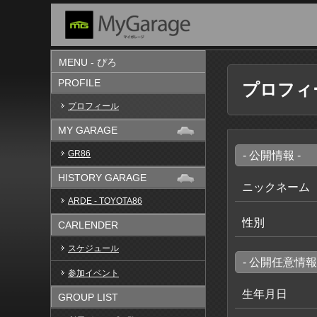
MENU - ぴろ
PROFILE
プロフィ
プロフィール
MY GARAGE
GR86
- 公開情報 -
HISTORY GARAGE
ニックネーム
ARDE - TOYOTA86
性別
CARLENDER
スケジュール
- 公開任意情報 
参加イベント
生年月日
GROUP LIST