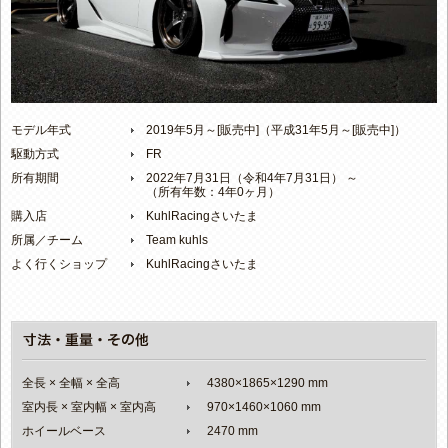
モデル年式
2019年5月～[販売中]（平成31年5月～[販売中]）
駆動方式
FR
所有期間
2022年7月31日（令和4年7月31日） ～
（所有年数：4年0ヶ月）
購入店
KuhlRacingさいたま
所属／チーム
Team kuhls
よく行くショップ
KuhlRacingさいたま
全長 × 全幅 × 全高
4380×1865×1290 mm
室内長 × 室内幅 × 室内高
970×1460×1060 mm
ホイールベース
2470 mm