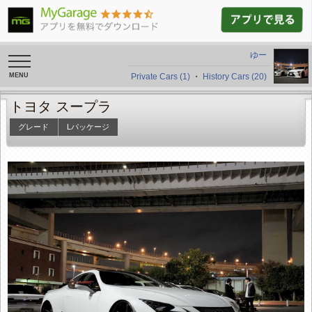
ゆー
toggle
navigation
Private Cars (1)
・
History Cars (20)
トヨタ スープラ
グレード
Lパッケージ