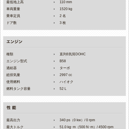
最低地上高
110 mm
車両重量
1520 kg
乗車定員
2 名
ドア数
3 枚
種類
直列6気筒DOHC
エンジン型式
B58
過給器
ターボ
総排気量
2997 cc
使用燃料
ハイオク
燃料タンク容量
52 L
最高出力
340 ps（0 kw）/ 0 rpm
最大トルク
51.0 kg･m（500 N･m）/ 4500 rpm