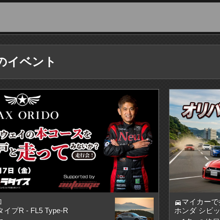
のイベント
加
マイカーで
directions_car
R - FL5 Type-R
ホンダ シビックタ