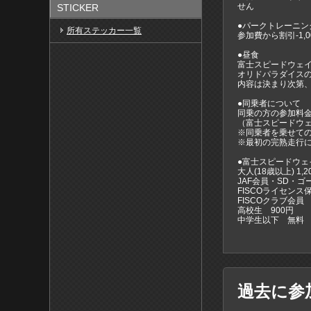
せん
STICKER
●パークトレーニ
所有ステッカー一覧
参加費から割引-1,0
●昼食
富士スピードウェイ内
オリドパラダイスの
内容は決まり次第
●同乗者について
同乗の方の参加料
（富士スピードウ
※同乗者を乗せて
※最初の完熟走行
●富士スピードウェ
大人(18歳以上) 1,2
JAF会員・SD・ゴ
FISCOライセンス
FISCOクラブ会員
高校生 900円
中学生以下 無料
過去に参