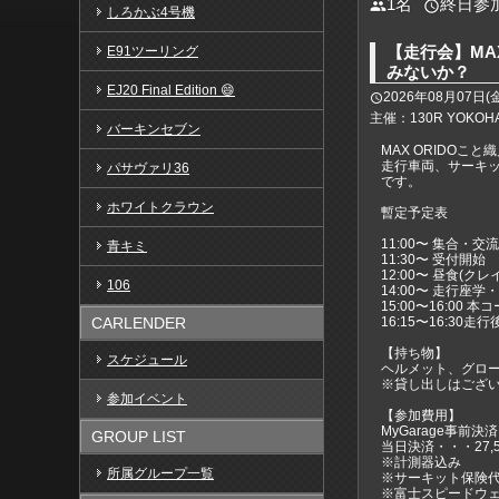
1名
終日参
people
access_time
しろかぶ4号機
【走行会】M
E91ツーリング
みないか？
EJ20 Final Edition 😄
2026年08月07日(金)1
access_time
主催：130R YOKOH
バーキンセブン
MAX ORIDO
走行車両、サーキ
パサヴァリ36
です。
ホワイトクラウン
暫定予定表
11:00〜 集合・交流
青キミ
11:30〜 受付開始
12:00〜 昼食(ク
106
14:00〜 走行座学
15:00〜16:00 
CARLENDER
16:15〜16:30走
【持ち物】
スケジュール
ヘルメット、グロ
※貸し出しはござ
参加イベント
【参加費用】
MyGarage事前決済
GROUP LIST
当日決済・・・27,5
※計測器込み
所属グループ一覧
※サーキット保険代
※富士スピードウ