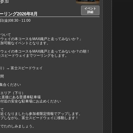
参加
イベント
詳細
リング2026年8月
(金)08:30 - 11:00
について
ウェイの本コースをMAX織戸と走ってみないか？」
参加可能なイベントとなります。
ウェイの本コースをMAX織戸と走ってみないか？の朝！
士スピードウェイまでツーリングをします。
り）→ 富士スピードウェイ
時間
に集合ください
スエリア（下り）
た直後にある普通車駐車場
は付近の安全な駐車場にお止めください
いて
、近くなりましたら参加者限定情報でアップします。
イブしながら、富士スピードウェイに移動します！
んでたのしみましょう。