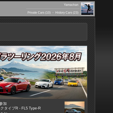
Yamachan
Private Cars (10)
・
History Cars (23)
参加
イプR - FL5 Type-R