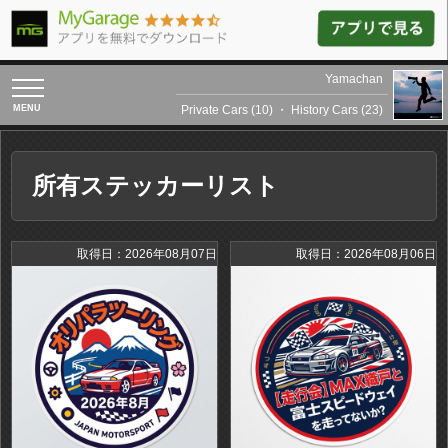
Yamachan
toggle
navigation
Private Cars (10)
・
History Cars (23)
所有ステッカーリスト
取得日：2026年08月07日
取得日：2026年08月06日