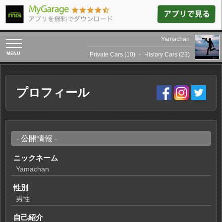
Yamachan
toggle
navigation
Private Cars (10)
・
History Cars (23)
プロフィール
- 公開情報 -
ニックネーム
Yamachan
性別
男性
自己紹介