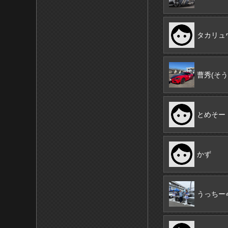
タカリュ
曹秀(そう
とめそー
かず
うっちー⭐