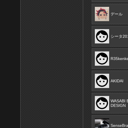
デール
シータ20
R35kenk
AKIDAI
WASABI 
DESIGN
SenseBr