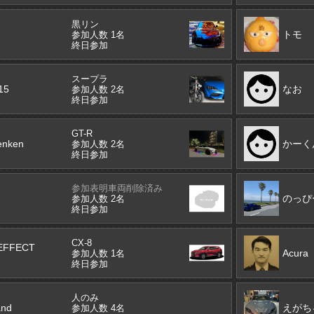
黒リン
トモ
参加人数 1名
終日参加
スープラ
15
なお
参加人数 2名
終日参加
GT-R
enken
かーく
参加人数 2名
終日参加
参加表明車両削除済み
のっぴ
参加人数 2名
終日参加
CX-8
EFFECT
Acura
参加人数 1名
終日参加
人のみ
and
えがち
参加人数 4名