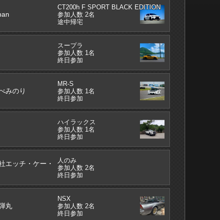
CT200h F SPORT BLACK EDITION
han
参加人数 2名
途中帰宅
スープラ
参加人数 1名
終日参加
MR-S
べみのり
参加人数 1名
終日参加
ハイラックス
参加人数 1名
終日参加
人のみ
社エッチ・ケー・
参加人数 2名
終日参加
NSX
弾丸
参加人数 2名
終日参加