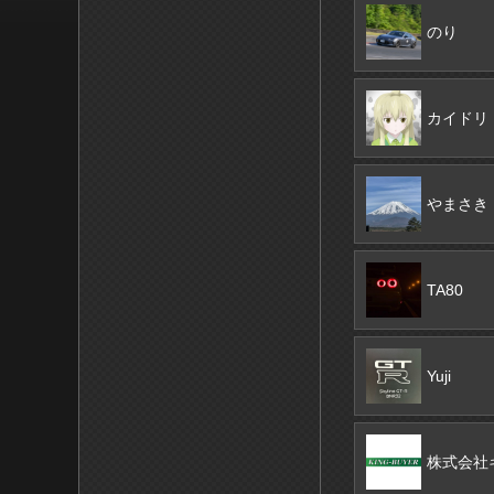
のり
カイドリ
やまさき
TA80
Yuji
株式会社