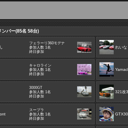
バー(85名 58台)
フェラーリ360モデナ
ん
れいな
参加人数 1名
終日参加
キャロライン
Yamac
参加人数 1名
終日参加
3000GT
321改3
参加人数 1名
終日参加
スープラ
ont
GTX30
参加人数 1名
終日参加