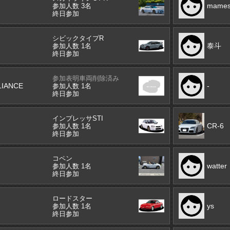
mames
参加人数 3名
終日参加
シビックタイプR
泰斗
参加人数 1名
終日参加
参加表明車両削除済み
LIANCE
-
参加人数 1名
終日参加
インプレッサSTI
CR-6
参加人数 1名
終日参加
コペン
watter
参加人数 1名
終日参加
ロードスター
ys
参加人数 1名
終日参加