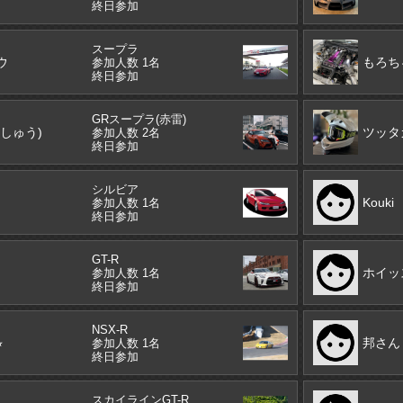
終日参加
スープラ
ウ
もろち
参加人数 1名
終日参加
GRスープラ(赤雷)
しゅう)
ツッタ
参加人数 2名
終日参加
シルビア
Kouki
参加人数 1名
終日参加
GT-R
ホイッ
参加人数 1名
終日参加
NSX-R
︎
邦さん
参加人数 1名
終日参加
スカイラインGT-R