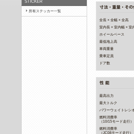
STICKER
所有ステッカー一覧
全長 × 全幅 × 全高
室内長 × 室内幅 × 
ホイールベース
最低地上高
車両重量
乗車定員
ドア数
最高出力
最大トルク
パワーウェイトレシ
燃料消費率
（10/15モード走行）
燃料消費率
（JC08モード走行）