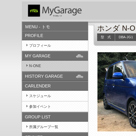
ホンダ N-O
MENU - トモ
PROFILE
型 式
DBA-JG1
プロフィール
MY GARAGE
N-ONE
HISTORY GARAGE
CARLENDER
スケジュール
参加イベント
GROUP LIST
所属グループ一覧