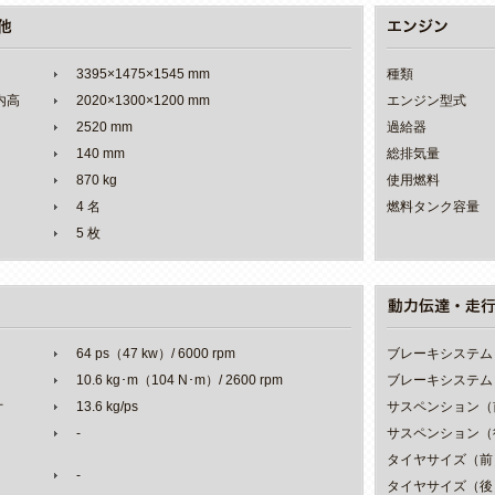
3395×1475×1545 mm
種類
室内高
2020×1300×1200 mm
エンジン型式
2520 mm
過給器
140 mm
総排気量
870 kg
使用燃料
4 名
燃料タンク容量
5 枚
64 ps（47 kw）/ 6000 rpm
ブレーキシステム
10.6 kg･m（104 N･m）/ 2600 rpm
ブレーキシステム
オ
13.6 kg/ps
サスペンション（
-
サスペンション（
タイヤサイズ（前
-
タイヤサイズ（後