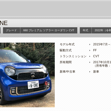
NE
グレード
660 プレミアム ツアラー ローダウン CVT
年式
2022年（令
モデル年式
2015年7月
駆動方式
FF
トランスミッション
CVT
所有期間
2017年10
（所有年数：
新車/中古車
新車