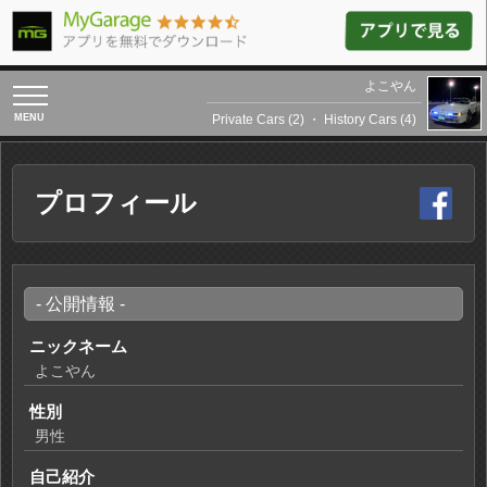
よこやん
toggle
navigation
Private Cars (2)
・
History Cars (4)
プロフィール
- 公開情報 -
ニックネーム
よこやん
性別
男性
自己紹介