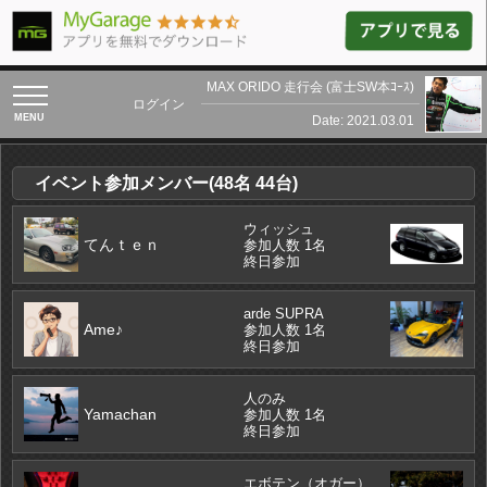
MAX ORIDO 走行会 (富士SW本ｺｰｽ)
toggle
ログイン
navigation
Date: 2021.03.01
イベント参加メンバー(48名 44台)
ウィッシュ
てんｔｅｎ
参加人数 1名
終日参加
arde SUPRA
Ame♪
参加人数 1名
終日参加
人のみ
Yamachan
参加人数 1名
終日参加
エボテン（オガー）