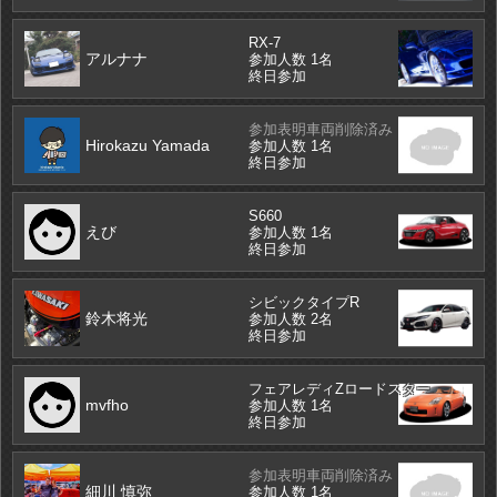
RX-7
アルナナ
参加人数 1名
終日参加
参加表明車両削除済み
Hirokazu Yamada
参加人数 1名
終日参加
S660
えび
参加人数 1名
終日参加
シビックタイプR
鈴木将光
参加人数 2名
終日参加
フェアレディZロードスター
mvfho
参加人数 1名
終日参加
参加表明車両削除済み
細川 慎弥
参加人数 1名