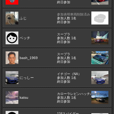
終日参加
参加表明車両削除済み
ふじ
参加人数 1名
終日参加
スープラ
ベッチ
参加人数 1名
終日参加
スープラ
bash_1969
参加人数 1名
終日参加
イチゴー（NA）
にっしー
参加人数 1名
終日参加
カローラレビンハッチバック
katsu
参加人数 1名
終日参加
124スパイダー