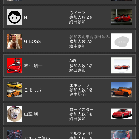
ヴィッツ
N
参加人数 2名
終日参加
参加表明車両削除済み
G-BOSS
参加人数 2名
途中参加
348
林部 研一
参加人数 1名
終日参加
エキシージ
ごましお
参加人数 1名
途中帰宅
ロードスター
山室 勝一
参加人数 1名
終日参加
アルファ147
アルファ使い
参加人数 1名