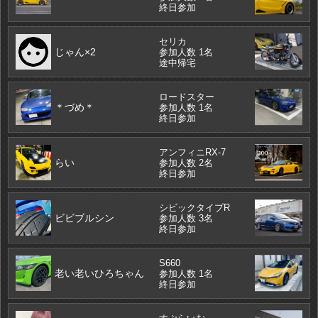
終日参加
セリカ
じゃん×2
参加人数 1名
途中帰宅
ロードスター
＊づめ＊
参加人数 1名
終日参加
アンフィニRX-7
らい
参加人数 2名
終日参加
シビックタイプR
ビビブルシン
参加人数 3名
終日参加
S660
老い老いひろちゃん
参加人数 1名
終日参加
すぷらいむ