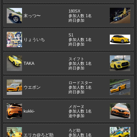
180SX
末っつ〜
参加人数 1名
終日参加
S1
りょういち
参加人数 1名
終日参加
スイフト
TAKA
参加人数 1名
終日参加
ロードスター
ウエポン
参加人数 1名
終日参加
メガーヌ
kukki-
参加人数 1名
途中参加
ろど助
エリカ@ろど助
参加人数 1名