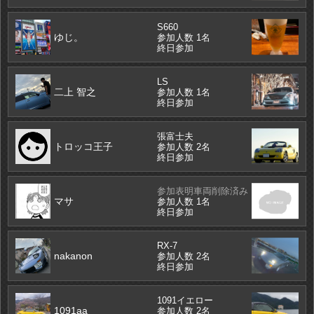
S660
ゆじ。
参加人数 1名
終日参加
LS
二上 智之
参加人数 1名
終日参加
張富士夫
トロッコ王子
参加人数 2名
終日参加
参加表明車両削除済み
マサ
参加人数 1名
終日参加
RX-7
nakanon
参加人数 2名
終日参加
1091イエロー
1091aa
参加人数 2名