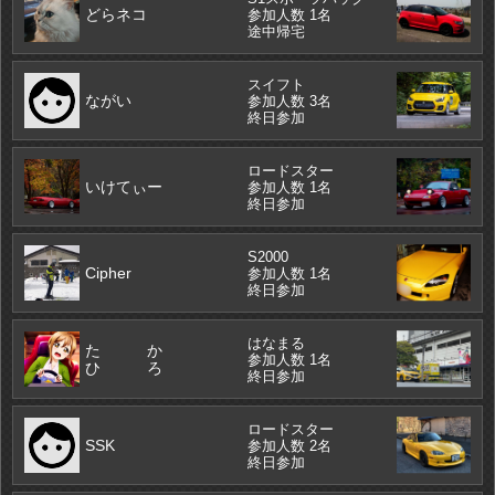
どらネコ
参加人数 1名
途中帰宅
スイフト
ながい
参加人数 3名
終日参加
ロードスター
いけてぃー
参加人数 1名
終日参加
S2000
Cipher
参加人数 1名
終日参加
はなまる
た か
参加人数 1名
ひ ろ
終日参加
ロードスター
SSK
参加人数 2名
終日参加