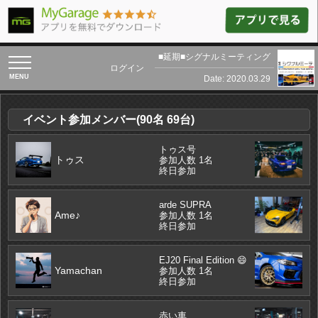
■延期■シグナルミーティング
toggle
ログイン
navigation
Date: 2020.03.29
イベント参加メンバー(90名 69台)
トゥス号
トゥス
参加人数 1名
終日参加
arde SUPRA
Ame♪
参加人数 1名
終日参加
EJ20 Final Edition 😄
Yamachan
参加人数 1名
終日参加
赤い車