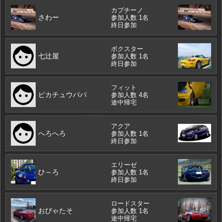
カプチーノ
さわー
参加人数 1名
終日参加
ボクスター
七辻屋
参加人数 1名
終日参加
フィット
ピカチュウパパ
参加人数 4名
途中帰宅
アクア
へろへろ
参加人数 1名
終日参加
エリーゼ
ひ～ろ
参加人数 1名
終日参加
ロードスター
おびゃたそ
参加人数 1名
途中帰宅