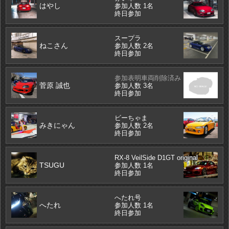
はやし
参加人数 1名
終日参加
スープラ
ねこさん
参加人数 2名
終日参加
参加表明車両削除済み
菅原 誠也
参加人数 3名
終日参加
ビーちゃま
みきにゃん
参加人数 2名
終日参加
RX-8 VeilSide D1GT original
TSUGU
参加人数 1名
終日参加
へたれ号
へたれ
参加人数 1名
終日参加