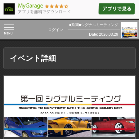
■延期■シグナルミーティング
toggle
ログイン
navigation
Date: 2020.03.29
イベント詳細