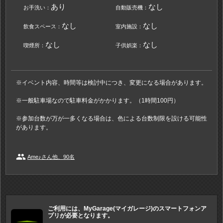
あり
なし
お手洗い：
自動販売機：
なし
なし
飲食スペース：
室内施設：
なし
なし
喫煙所：
子供娯楽：
※イベント内容、時間等は検討中につき、変更になる場合があります。
※一般駐車場なので駐車料金がかかります。（1時間100円）
※参加台数が万が一多くなる場合は、色による台数制限を設ける可能性
があります。
people
Ame♪さん他、90名
ご利用には、MyGarage(マイガレージ)のスマートフォンア
プリが必要となります。