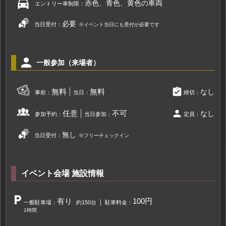
directions_car
赤色、青色、黄色の車両
エントリー車制限：
必要
当日受付：
※イベント当日にも受付が必要です
person
一般参加（来場者）
assignment_turned_in
無料
無料
なし
事前：
当日：
締切：
person
任意
不可
なし
参加予約：
当日参加：
定員：
無し
当日受付：
※フリーチェックイン
イベント会場 施設情報
local_parking
有り
100円
一般駐車場：
約150台
駐車料金：
1時間