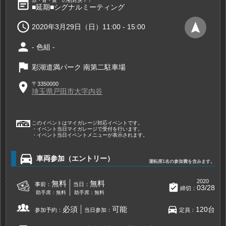
event_note
赤・青・黄 の初対決？！
■延期■シグナルミーティング

navigation
2020年3月29日（日）11:00 - 15:00
person
- 色組 -
flag
彩湖道満パーク 南第二駐車場
place
〒3350000
埼玉県戸田市大字内谷
このイベントはマイガレージ対応イベントです。
・イベント当日マイガレージで受付を行います。
・イベント当日イベントメニューが表示されます。
directions_car
車両参加（エントリー）
運転席1名の参加費を含みます。
2020
無料
無料
事前：
当日：
assignment_turned_in
03/28
締切：
助手席：無料
助手席：無料
directions_car
必須
可能
120台
参加予約：
当日参加：
定員：