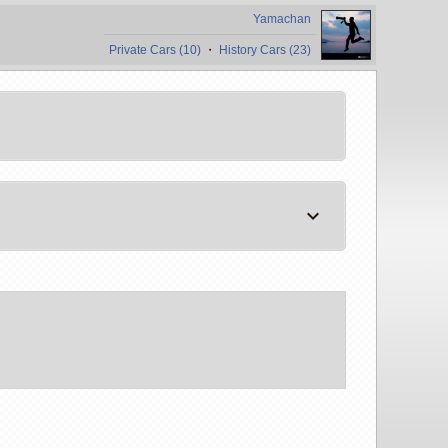
Yamachan
Private Cars (10)
・
History Cars (23)
keyboard_arrow_down