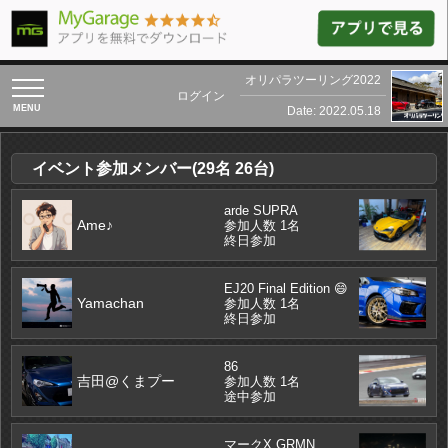
オリパラツーリング2022
toggle
ログイン
navigation
Date: 2022.05.18
イベント参加メンバー(29名 26台)
arde SUPRA
Ame♪
参加人数 1名
終日参加
EJ20 Final Edition 😄
Yamachan
参加人数 1名
終日参加
86
吉田@くまプー
参加人数 1名
途中参加
マークX GRMN