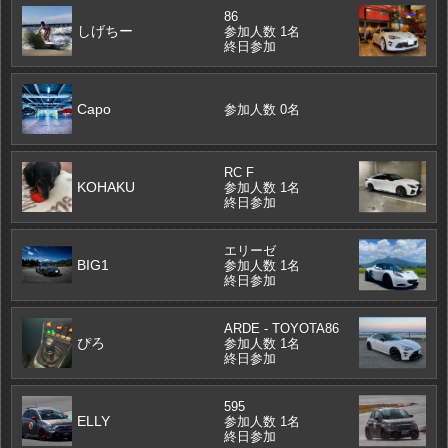
86
しげちー
参加人数 1名
終日参加
Capo
参加人数 0名
RC F
KOHAKU
参加人数 1名
終日参加
エリーゼ
BIG1
参加人数 1名
終日参加
ARDE - TOYOTA86
ぴろ
参加人数 1名
終日参加
595
ELLY
参加人数 1名
終日参加