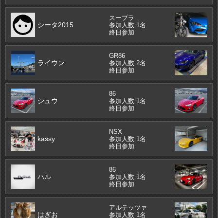
スープラ
シータ2015
参加人数 1名
終日参加
GR86
ライウン
参加人数 2名
終日参加
86
シュウ
参加人数 1名
終日参加
NSX
kassy
参加人数 1名
終日参加
86
ハル
参加人数 1名
終日参加
アルテッツァ
はぎお
参加人数 1名