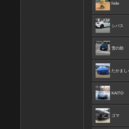
hide
シバス
雪の助
たかまし
KAITO
ゴマ