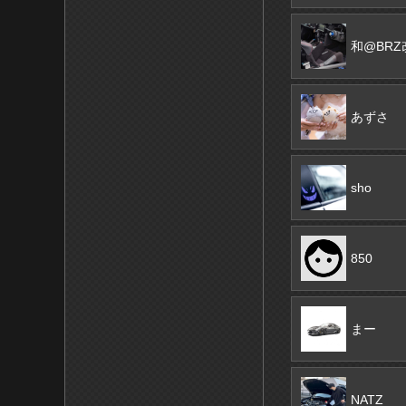
和@BRZ
あずさ
sho
850
まー
NATZ