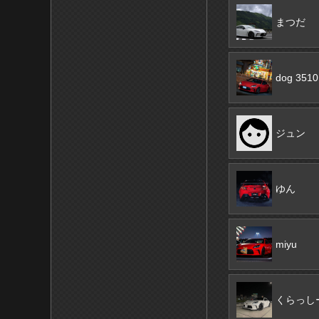
まつだ
dog 3510
ジュン
ゆん
miyu
くらっし