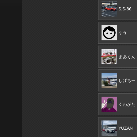
S.S-86
ゆう
まあくん
しげちー
くわがた
YUZAN