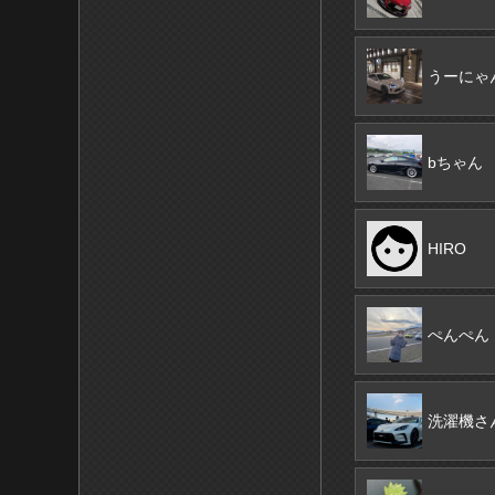
うーにゃ
bちゃん
HIRO
ぺんぺん
洗濯機さ