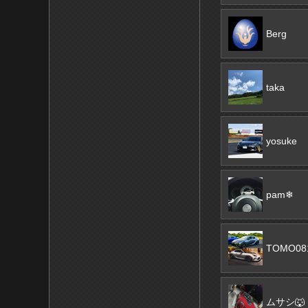
Berg
taka
yosuke
pam❄︎
TOMO08
ムサシ🐺